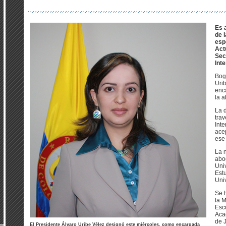
Es 
de 
esp
Act
Sec
Inte
Bog
Uri
enca
la 
La d
trav
Inte
acep
ese 
La 
abog
Univ
Est
Uni
Se 
la 
Esc
Aca
de 
El Presidente Álvaro Uribe Vélez designó este miércoles, como encargada