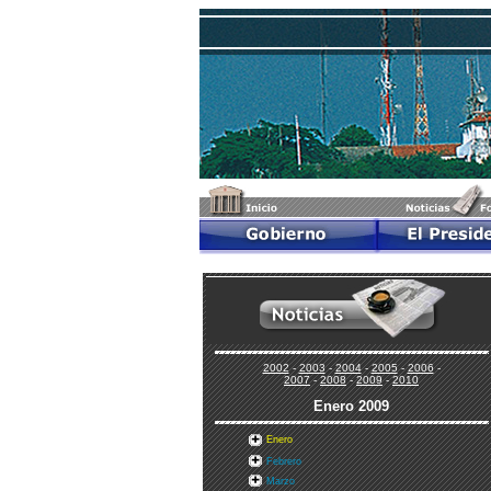
2002
-
2003
-
2004
-
2005
-
2006
-
2007
-
2008
-
2009
-
2010
Enero
2009
Enero
Febrero
Marzo