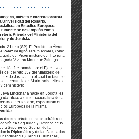
abogada, filósofa e internacionalista
la Universidad del Rosario,
ecialista en Estudios Europeos.
ualmente se desempeña como
retaria Privada del Ministerio del
rior y de Justicia.
otá, 21 ene (SP). El Presidente Álvaro
be Vélez designó este miércoles, como
rgada del Viceministerio del Interior a
abogada Viviana Manrique Zuluaga.
ecisión fue tomada por el Ejecutivo, a
és del decreto 139 del Ministerio del
rior y de Justicia, en el cual también se
ta la renuncia de Maria Isabel Nieto a
Viceministerio.
nueva funcionaria nació en Bogotá, es
ada, filósofa e internacionalista de la
ersidad del Rosario, especialista en
udios Europeos de la misma
versidad.
ha desempeñado como catedrática de
Maestría en Seguridad y Defensa de la
uela Superior de Guerra, de la
demia Diplomática y de las Facultades
Jurisprudencia, Ciencias Humanas,