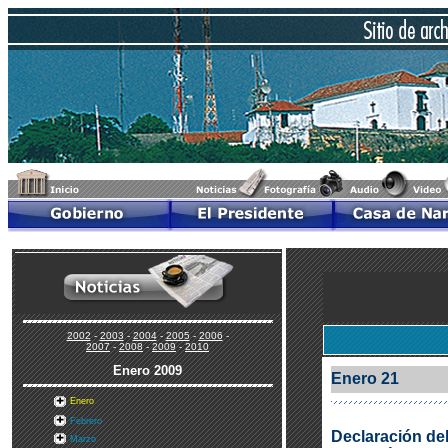
2002
-
2003
-
2004
-
2005
-
2006
-
2007
-
2008
-
2009
-
2010
Enero
2009
Enero 21
Enero
Febrero
Declaración del
Marzo