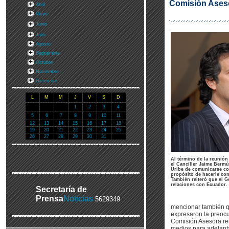
Comisión Aseso
Abril
Mayo
Junio
Julio
Agosto
Septiembre
Octubre
Noviembre
Diciembre
L
M
M
J
V
S
D
1
2
3
4
5
6
7
8
9
10
11
12
13
14
15
16
17
18
19
20
21
22
23
24
25
26
27
28
29
30
31
Al término de la reunión
el Canciller Jaime Bermú
Uribe de comunicarse con
propósito de hacerle cons
También reiteró que el G
relaciones con Ecuador. 
Secretaría de
Prensa
Noticias
5629349
mencionar también qu
expresaron la preocu
Comisión Asesora rei
medios para adelanta