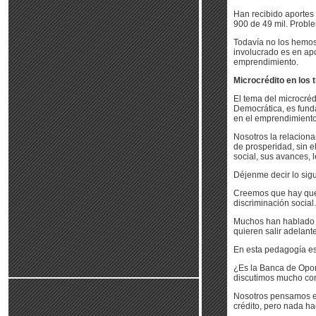
Han recibido aportes 
900 de 49 mil. Proble
Todavía no los hemos
involucrado es en ap
emprendimiento.
Microcrédito en los t
El tema del microcrédi
Democrática, es funda
en el emprendimiento;
Nosotros la relacion
de prosperidad, sin e
social, sus avances, 
Déjenme decir lo sig
Creemos que hay que 
discriminación social.
Muchos han hablado 
quieren salir adelant
En esta pedagogía es
¿Es la Banca de Opor
discutimos mucho co
Nosotros pensamos en
crédito, pero nada ha