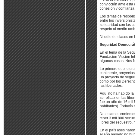
Y eso lo estamos sop
convicción ante esta 
cohesión y confianza 
Los temas de responsa
entre los inversionist
solidaridad con las c
respeto al medio ambie
Ni odio de clases en 
Seguridad Democrát
En el tema de la Seg
Fundación ‘Acción Int
algunas cosas. Nos 
Lo primero que les ru
continente, proyectos
un proyecto de segur
como por los Derecho
las libertades.
Aquí no ha habido la 
ser eficaz en las lib
fue un año de 16 mil 
habitantes). Todavía
No estamos contentos,
tener 3 mil 800 secue
libres del secuestro.
En el país asesinaron
el año pasado no hub