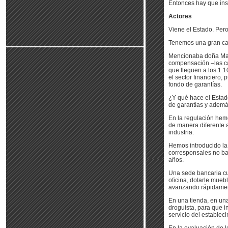
Entonces hay que insi
Actores
Viene el Estado. Pero
Tenemos una gran ca
Mencionaba doña Marí
compensación –las ca
que lleguen a los 1.
el sector financiero,
fondo de garantías.
¿Y qué hace el Estad
de garantías y ademá
En la regulación hemo
de manera diferente a
industria.
Hemos introducido la 
corresponsales no ba
años.
Una sede bancaria cu
oficina, dotarle mueb
avanzando rápidament
En una tienda, en una
droguista, para que i
servicio del establec