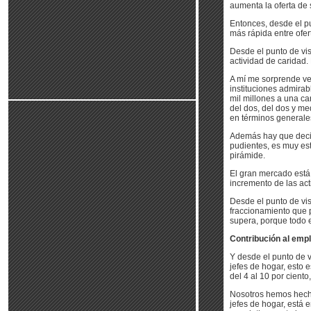
aumenta la oferta de
Entonces, desde el p
más rápida entre ofe
Desde el punto de vi
actividad de caridad.
A mí me sorprende ver
instituciones admirab
mil millones a una ca
del dos, del dos y me
en términos generale
Además hay que decirl
pudientes, es muy es
pirámide.
El gran mercado está
incremento de las act
Desde el punto de vis
fraccionamiento que p
supera, porque todo 
Contribución al emp
Y desde el punto de v
jefes de hogar, esto 
del 4 al 10 por cient
Nosotros hemos hecho
jefes de hogar, está