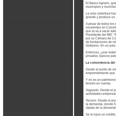
El Banco Agrario, qu
municipios y muchísi
La sola cobertura ha
grande y produce un 
A pesar de todos los 
excelentes en Colombi
que la va a sacar ade
Presidente del BID: “M
por su Cámara de Com
de fundaciones de mi
Gobierno. En un país
Entonces, ¿ese siste
privados, bancos púb
La conveniencia del
Desde el punto de vis
emprendimiento que a 
Y no es un patrimonio
tenerlo en cuenta.
Segundo. Desde el pu
actividades empresar
Tercero. Desde el pu
la demanda, donde ha
rápida de la demanda,
Se le hace un crédito