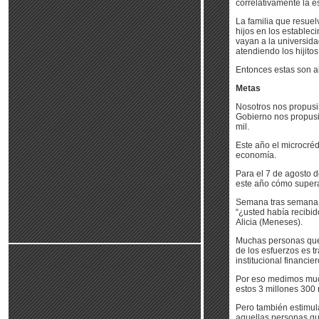
correlativamente la e
La familia que resue
hijos en los establec
vayan a la universid
atendiendo los hijito
Entonces estas son a
Metas
Nosotros nos propusi
Gobierno nos propusi
mil.
Este año el microcrédi
economía.
Para el 7 de agosto 
este año cómo supera
Semana tras semana, 
“¿usted había recibido
Alicia (Meneses).
Muchas personas que 
de los esfuerzos es t
institucional financier
Por eso medimos much
estos 3 millones 300 m
Pero también estimu
aquellas personas qu