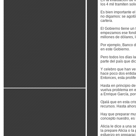
En la evaluación de l
los 4 mil tramiten so
Es bien importante e
no digamos: se agotó.
cartera.
El Gobierno tiene un
empezamos ese fondo 
millones de dólares,
Por ejemplo, Banco d
en este Gobierno.
Pero todos los días 
parte del país que d
Y celebro que han ve
hace poco dos entida
Entonces, esta prolif
Hasta en principio de
vuelva problema en es
a Enrique García, po
Ojalá que en esta cri
recursos. Hasta ahor
Hay que preparar muy
concepto nuestro, es 
Alicia le dice a una 
la prepare Alicia o l
esfuerzo en preparaci