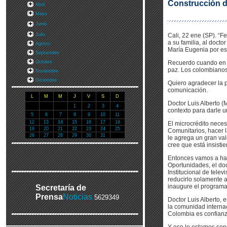
Construcción d
Abril
Mayo
Junio
Julio
Cali, 22 ene (SP). “F
a su familia, al doct
Agosto
María Eugenia por es
Septiembre
Octubre
Recuerdo cuando en e
paz. Los colombianos
Noviembre
Diciembre
Quiero agradecer la p
comunicación.
L
M
M
J
V
S
D
Doctor Luis Alberto (
1
2
3
4
contexto para darle u
5
6
7
8
9
10
11
12
13
14
15
16
17
18
El microcrédito nece
19
20
21
22
23
24
25
Comunitarios, hacer l
26
27
28
29
30
31
le agrega un gran va
cree que está insist
Entonces vamos a hace
Oportunidades, el do
Institucional de tele
reducirlo solamente 
inaugure el programa
Secretaría de
Prensa
Noticias
5629349
Doctor Luis Alberto, 
la comunidad interna
Colombia es confianz