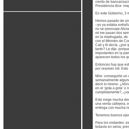
ciento de bancarizaci
Presidencia dice: mag
En este Gobierno, 3 m
Hemos pasado de un 3
–yo ya estaba extrañ
no se preocupe Alicia
mí me pasan dos seman
en la madrugada, de 
con el Ministro de C
Cali y él decía: ¿po
tanto? Le dije: porq
importantes en la pan
aparecen todos los qu
Entonces hay que est
por resolver mil. Es
Mire: conseguirle un 
semanalmente algunos
decir lo mismo: ¿Alic
en el ‘gota a gota’ o
cumplidamente?, ¿va 
Esto exige mucha ded
una venta callejera, 
entrega con mucha re
Tenemos buenos ejem
Para los visitantes: e
todavía en selva; pre