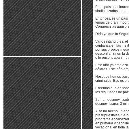
En el país asesinaron
sindicalizados, entre
Entonces, es un país
temas de gran import
Congresistas aquí pre
Diría yo que la Segu
Varios intangibles: e
confianza en las inst
por sus propios medi
desconfianza en la d
o lo encontraban inúti
Este año ya empieza 
dólares. Este año em
Nosotros hemos busca
criminales. Eso es bi
Creemos que en todos
los resultados de paz
Se han desmovilizado
desmovilizaron 3 mil 
Y se ha hecho un eno
presupuestales. Se h
programa encabezado p
en primaria y bachill
vocacional en toda la