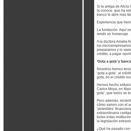
Si la amiga de Alicia 
la conoce, que ha sido
banco le abre más fác
Experiencia que hemo
La fundación. Aquí ve
rendir un homenaje.
A la doctora Amalia A
los microempresarios,
preparamos y lo vamo
crédito, a pagar opor
‘Gota a gota’ y banc
Nosotros hemos tenido
‘gota a gota’, al créd
gota, en el crédito ins
Hemos hecho esfuerzo
Carlos Moya, en Maica
gota’, que todos se tr
Pero además, recient
cómo vamos con el ac
‘pirámides’ financier
extraordinaria castig
todas estas institucio
la legislación extraor
¿Qué ha pasado con l