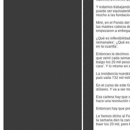
Y estamos trabajando 
puede ser equivalent
mucho a las fundacio
Mire, en el Fondo del
las madres cabeza de 
empezaron a entregar
¿Qué es inflexibilida
semanales’. ¿Qué es r
en la cuantía’.
Entonces le decimos a
que venir cada semana
traigo los 20 mil pes
cara’. Y lo mismo en 
La insistencia nuest
país valía 732 mil mi
En el curso de este 
dólares. Y va a ser 
Esa cartera hay que c
hace una revolución so
Entonces hay que pre
Le hemos dicho al Fo
la semana den la cara
traer los 20 mil, pero