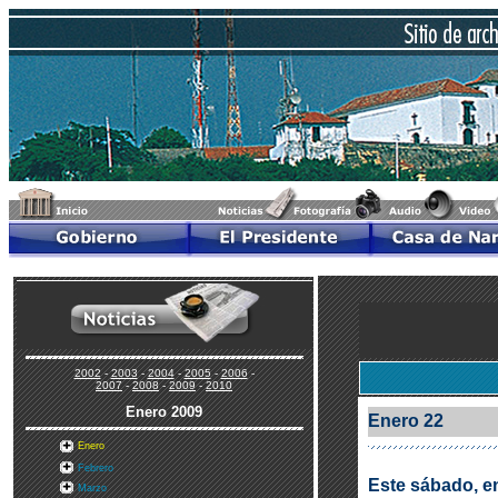
2002
-
2003
-
2004
-
2005
-
2006
-
2007
-
2008
-
2009
-
2010
Enero
2009
Enero 22
Enero
Febrero
Este sábado, e
Marzo