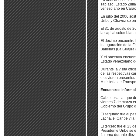
En abril del 2003 se 
Tablazo, Estado Zulia
venezolano en Carac
En julio del 2006 sost
Uribe y Chávez se enc
El 31 de agosto de 2
la capital colombiana
El décimo encuentro b
inauguración de la E
Ballenas (La Guajira)
Y el onceavo encuentr
Estado venezolano d
Durante la visita ofi
de las respectivas ca
estuvieron presentes e
Ministerio de Transp
Encuentros informa
Cabe destacar que dur
viernes 7 de marzo e
Gobierno del Grupo d
El segundo fue el pa
Latina, el Caribe y l
El tercero fue el 23 
Presidente Uribe se
fraterna durante diez