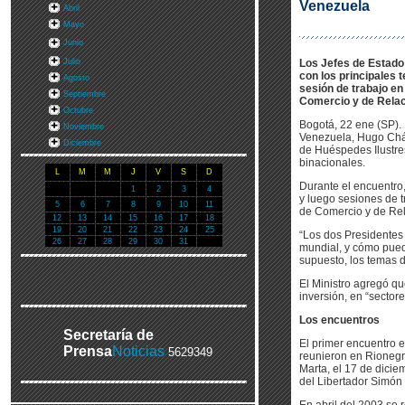
Venezuela
Abril
Mayo
Junio
Julio
Los Jefes de Estado
con los principales 
Agosto
sesión de trabajo en
Septiembre
Comercio y de Relac
Octubre
Bogotá, 22 ene (SP). 
Noviembre
Venezuela, Hugo Cháv
Diciembre
de Huéspedes Ilustre
binacionales.
L
M
M
J
V
S
D
Durante el encuentro,
1
2
3
4
y luego sesiones de t
5
6
7
8
9
10
11
de Comercio y de Rel
12
13
14
15
16
17
18
19
20
21
22
23
24
25
“Los dos Presidentes 
26
27
28
29
30
31
mundial, y cómo puede
supuesto, los temas d
El Ministro agregó qu
inversión, en “sector
Los encuentros
Secretaría de
El primer encuentro 
Prensa
Noticias
5629349
reunieron en Rionegr
Marta, el 17 de dici
del Libertador Simón 