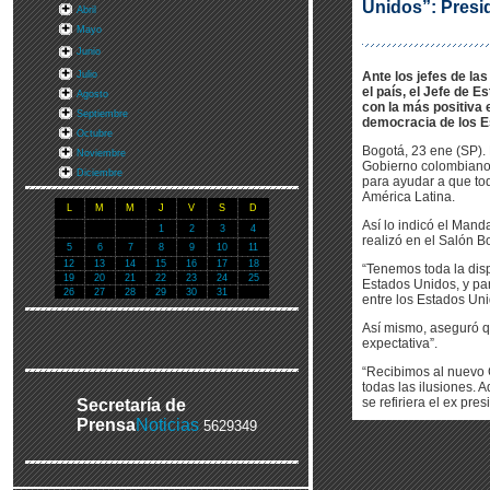
Unidos”: Presi
Abril
Mayo
Junio
Julio
Ante los jefes de la
el país, el Jefe de
Agosto
con la más positiva
Septiembre
democracia de los E
Octubre
Bogotá, 23 ene (SP). 
Noviembre
Gobierno colombiano 
Diciembre
para ayudar a que to
América Latina.
L
M
M
J
V
S
D
Así lo indicó el Mand
1
2
3
4
realizó en el Salón B
5
6
7
8
9
10
11
12
13
14
15
16
17
18
“Tenemos toda la disp
19
20
21
22
23
24
25
Estados Unidos, y pa
26
27
28
29
30
31
entre los Estados Uni
Así mismo, aseguró q
expectativa”.
“Recibimos al nuevo 
todas las ilusiones.
se refiriera el ex pr
Secretaría de
Prensa
Noticias
5629349