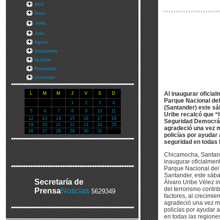
Abril
Mayo
Junio
Julio
Agosto
Septiembre
Octubre
Noviembre
Diciembre
Al inaugurar oficialm
L
M
M
J
V
S
D
Parque Nacional de
1
2
3
4
(Santander) este sá
5
6
7
8
9
10
11
Uribe recalcó que “
12
13
14
15
16
17
18
Seguridad Democrát
19
20
21
22
23
24
25
agradeció una vez m
26
27
28
29
30
31
policías por ayudar 
seguridad en todas l
Chicamocha, Santand
inaugurar oficialment
Parque Nacional del
Santander, este sába
Secretaría de
Álvaro Uribe Vélez in
del terrorismo contri
Prensa
Noticias
5629349
factores, al crecimie
agradeció una vez m
policías por ayudar 
en todas las regiones