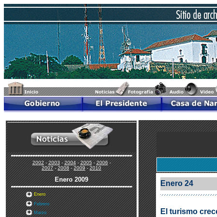
2002
-
2003
-
2004
-
2005
-
2006
-
2007
-
2008
-
2009
-
2010
Enero
2009
Enero 24
Enero
Febrero
El turismo crec
Marzo