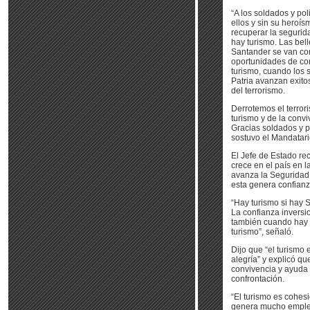
“A los soldados y poli
ellos y sin su heroís
recuperar la segurid
hay turismo. Las bel
Santander se van co
oportunidades de con
turismo, cuando los s
Patria avanzan exito
del terrorismo.
Derrotemos el terrori
turismo y de la conv
Gracias soldados y po
sostuvo el Mandatari
El Jefe de Estado re
crece en el país en 
avanza la Seguridad
esta genera confianz
“Hay turismo si hay 
La confianza inversi
también cuando hay 
turismo”, señaló.
Dijo que “el turismo e
alegría” y explicó q
convivencia y ayuda 
confrontación.
“El turismo es cohesi
genera mucho empleo