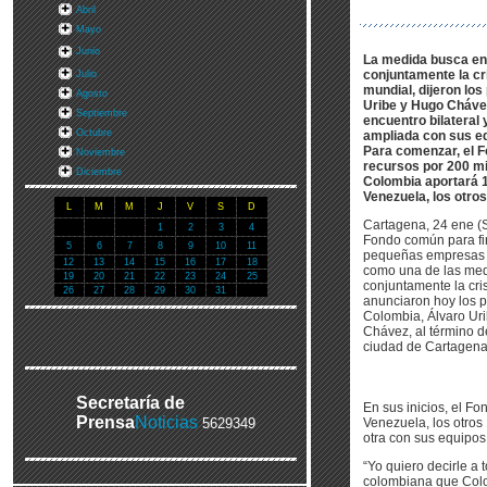
Abril
Mayo
Junio
La medida busca en
conjuntamente la cr
Julio
mundial, dijeron los
Agosto
Uribe y Hugo Chávez
Septiembre
encuentro bilateral 
Octubre
ampliada con sus e
Para comenzar, el 
Noviembre
recursos por 200 mi
Diciembre
Colombia aportará 1
Venezuela, los otros
L
M
M
J
V
S
D
Cartagena, 24 ene (S
1
2
3
4
Fondo común para fin
5
6
7
8
9
10
11
pequeñas empresas 
12
13
14
15
16
17
18
como una de las med
19
20
21
22
23
24
25
conjuntamente la cri
26
27
28
29
30
31
anunciaron hoy los p
Colombia, Álvaro Ur
Chávez, al término d
ciudad de Cartagena
Secretaría de
En sus inicios, el F
Prensa
Noticias
5629349
Venezuela, los otros
otra con sus equipo
“Yo quiero decirle a
colombiana que Colom