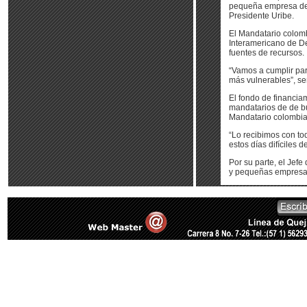
pequeña empresa de C
Presidente Uribe.
El Mandatario colomb
Interamericano de De
fuentes de recursos.
“Vamos a cumplir par
más vulnerables”, se
El fondo de financia
mandatarios de de bu
Mandatario colombia
“Lo recibimos con to
estos días difíciles 
Por su parte, el Jefe
y pequeñas empresas 