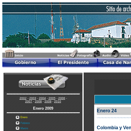
2002
-
2003
-
2004
-
2005
-
2006
-
2007
-
2008
-
2009
-
2010
Enero
2009
Enero 24
Enero
Febrero
Colombia y Ven
Marzo