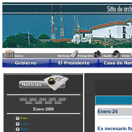
2002
-
2003
-
2004
-
2005
-
2006
-
2007
-
2008
-
2009
-
2010
Enero
2009
Enero 24
Enero
Febrero
Es necesario fo
Marzo