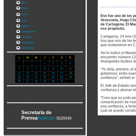
Abril
Mayo
Junio
Ese fue uno de los p
Venezuela, Hugo Chá
Julio
de Cartagena. El Man
Agosto
ese propósito.
Septiembre
Cartagena, 24 ene (S
Octubre
hoy que uno de los te
Noviembre
que sostuvieron en Ca
Diciembre
Así lo indicó el Mand
encuentro número 12 
L
M
M
J
V
S
D
Huéspedes Ilustres d
1
2
3
4
5
6
7
8
9
10
11
“Yo diría, primero, el
gobiernos, entre nue
12
13
14
15
16
17
18
19
20
21
22
23
24
25
confianza”, señaló e
26
27
28
29
30
31
El Jefe de Estado ven
confianza y abonar e
“Creo que es justo ped
comunicación de nues
esa confianza, a fort
cual se puede constru
Secretaría de
Prensa
Noticias
5629349