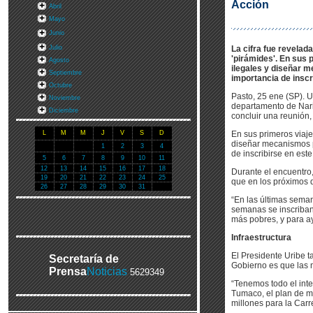
Acción
Abril
Mayo
Junio
Julio
La cifra fue revelada
'pirámides'. En sus 
Agosto
ilegales y diseñar m
Septiembre
importancia de inscr
Octubre
Pasto, 25 ene (SP). U
Noviembre
departamento de Nari
Diciembre
concluir una reunión,
L
M
M
J
V
S
D
En sus primeros viaje
diseñar mecanismos pa
1
2
3
4
de inscribirse en est
5
6
7
8
9
10
11
12
13
14
15
16
17
18
Durante el encuentro, 
19
20
21
22
23
24
25
que en los próximos 
26
27
28
29
30
31
“En las últimas seman
semanas se inscriban 
más pobres, y para ay
Infraestructura
El Presidente Uribe ta
Secretaría de
Gobierno es que las m
Prensa
Noticias
5629349
“Tenemos todo el int
Tumaco, el plan de mo
millones para la Carr