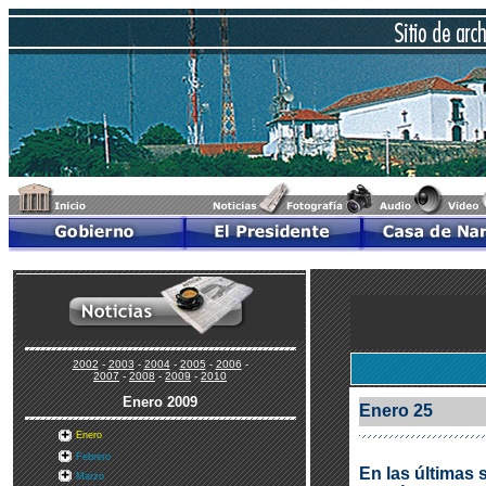
2002
-
2003
-
2004
-
2005
-
2006
-
2007
-
2008
-
2009
-
2010
Enero
2009
Enero 25
Enero
Febrero
En las últimas 
Marzo