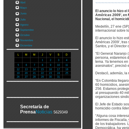
Abril
Mayo
El anuncio lo hizo e
Junio
Américas 2009’, en M
Nacional, el homicid
Julio
Agosto
Medellín, 27 ene (SP
Septiembre
internacional sobre lo
Octubre
El anuncio lo hizo es
Noviembre
Américas 2009’, tras 
Diciembre
Santos, y el Director
“El General Naranjo (
L
M
M
J
V
S
D
persona, estaremos d
1
2
3
4
tema. Ya tenemos en 
5
6
7
8
9
10
11
asesinatos”, precisó 
12
13
14
15
16
17
18
Destacó, además, la r
19
20
21
22
23
24
25
26
27
28
29
30
31
“En Colombia llegaron
60 homicidios, asesin
256. Estamos protegi
al presupuesto 40 mi
organizaciones sindic
El Jefe de Estado sos
Secretaría de
homicidio contra líde
Prensa
Noticias
5629349
“Alguna cosa interesa
informes de Fiscalía,
de los trabajadores. 
Democrática, ha veni