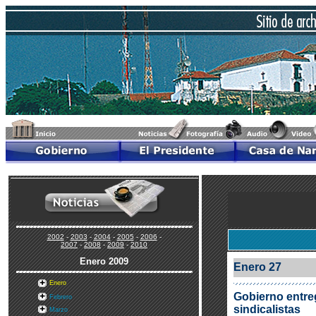
2002
-
2003
-
2004
-
2005
-
2006
-
2007
-
2008
-
2009
-
2010
Enero
2009
Enero 27
Enero
Gobierno entre
Febrero
sindicalistas
Marzo