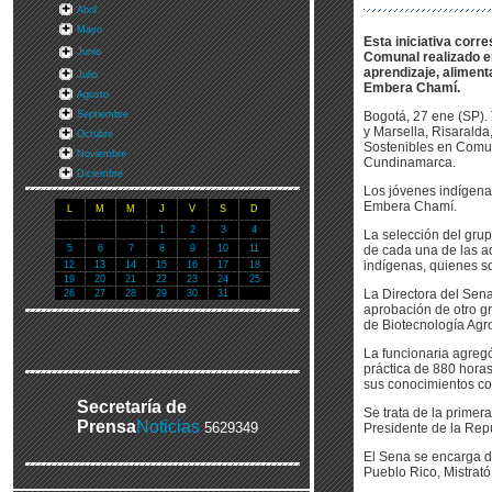
Abril
Mayo
Esta iniciativa corr
Junio
Comunal realizado en
aprendizaje, aliment
Julio
Embera Chamí.
Agosto
Septiembre
Bogotá, 27 ene (SP). 
y Marsella, Risaralda
Octubre
Sostenibles en Comun
Noviembre
Cundinamarca.
Diciembre
Los jóvenes indígena
Embera Chamí.
L
M
M
J
V
S
D
1
2
3
4
La selección del gru
5
6
7
8
9
10
11
de cada una de las a
indígenas, quienes son
12
13
14
15
16
17
18
19
20
21
22
23
24
25
La Directora del Sen
26
27
28
29
30
31
aprobación de otro gr
de Biotecnología Agr
La funcionaria agreg
práctica de 880 horas
sus conocimientos co
Secretaría de
Se trata de la primer
Prensa
Noticias
5629349
Presidente de la Rep
El Sena se encarga de
Pueblo Rico, Mistrató