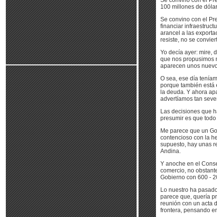
Se convino con el Pr
100 millones de dólar
Se convino con el Pr
financiar infraestruc
arancel a las exporta
resiste, no se convier
Yo decía ayer: mire,
que nos propusimos ma
aparecen unos nuevo
O sea, ese día teníam
porque también está 
la deuda. Y ahora ap
advertíamos tan seve
Las decisiones que 
presumir es que todo 
Me parece que un Gob
contencioso con la h
supuesto, hay unas r
Andina.
Y anoche en el Consej
comercio, no obstant
Gobierno con 600 - 20
Lo nuestro ha pasado
parece que, quería p
reunión con un acta 
frontera, pensando e