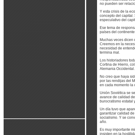
no pueden ser relaci
Y esta crisis de la e
concepto del capital.
especulativo del capi
Ese tema de responsab
países del continente
Muchas veces dicen q
Creemos en la necesi
necesidad de entende
termina mal.
Los historiadores tod
Cortina de Hierro, co
Alemania Occidental.
No creo que haya sid
por las rendijas del 
en cada momento la ca
Unión Soviética se se
avance de calidad de
burocratismo estatal y
Un día tuvo que apar
garantizar calidad de
socialismo. Y se conv
año.
Es muy importante mi
insisten en la hostili