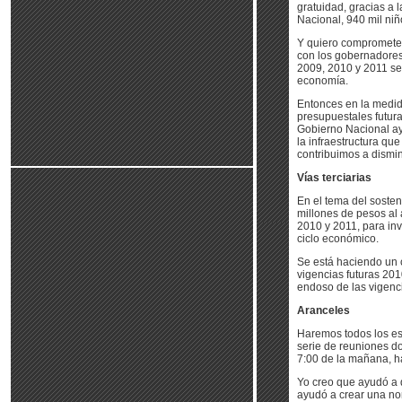
gratuidad, gracias a 
Nacional, 940 mil niñ
Y quiero comprometer
con los gobernadores
2009, 2010 y 2011 se 
economía.
Entonces en la medid
presupuestales futura
Gobierno Nacional ay
la infraestructura q
contribuimos a disminu
Vías terciarias
En el tema del sosten
millones de pesos al 
2010 y 2011, para inv
ciclo económico.
Se está haciendo un 
vigencias futuras 201
endoso de las vigenci
Aranceles
Haremos todos los esf
serie de reuniones do
7:00 de la mañana, ha
Yo creo que ayudó a d
ayudó a crear una no