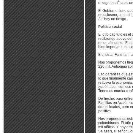
rezagados. Ese es un
El Gobierno tiene que
entusiasmo, con opti
Allí hay un riesgo.
Política social
El otro capítulo es el
recibiendo apoyo del 
en un almuerzo. El a
bien importante no sol
Bienestar Familiar ha
Nos proponemos llega
220 mil. Antioquia so
Eso garantiza que est
lo que finalmente cam
reactiva la economía,
¿qué hacen con ese d
Tenemos mucha confi
De hecho, para enfren
Familias en Acción c
damnificados, pero en
positiva.
Nos proponemos este 
colombianos. El año 
mil niñitos. Y hay es
Salazar), el señor Go