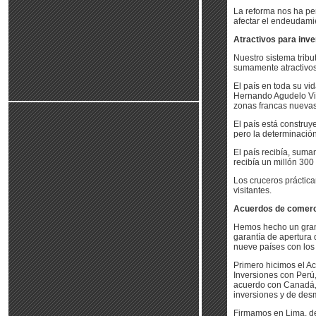
La reforma nos ha per
afectar el endeudamie
Atractivos para inve
Nuestro sistema tribu
sumamente atractivos 
El país en toda su vi
Hernando Agudelo Vil
zonas francas nuevas
El país está construy
pero la determinación
El país recibía, suma
recibía un millón 300 
Los cruceros práctic
visitantes.
Acuerdos de comerc
Hemos hecho un gran e
garantía de apertura
nueve países con los
Primero hicimos el A
Inversiones con Perú
acuerdo con Canadá,
inversiones y de desm
Firmamos en Lima, de