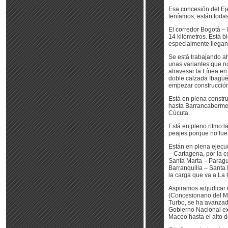
Esa concesión del Eje
teníamos, están toda
El corredor Bogotá – 
14 kilómetros. Está 
especialmente llegan
Se está trabajando ah
unas variantes que no
atravesar la Línea en 
doble calzada Ibagué 
empezar construcción 
Está en plena constr
hasta Barrancabermej
Cúcuta.
Está en pleno ritmo 
peajes porque no fue
Están en plena ejecu
– Cartagena, por la c
Santa Marta – Paragu
Barranquilla – Santa 
la carga que va a La 
Aspiramos adjudicar 
(Concesionario del M
Turbo, se ha avanzado
Gobierno Nacional ext
Maceo hasta el alto d