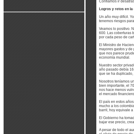
Confiamos ir desatras
Logros y retos en l
Un año muy difícil. Y
tenemos riesgos para 
Veamos lo positivo. 
600. Las coberturas b
por cada peso de car
El Ministro de Hacien
mayores gastos y de p
que nos parece prude
economía mundial.
Nuestro sector privad
año pasado debía 16 m
que se ha duplicado, 
Nosotros teníamos un 
bien importante, el 7
nos hace menos vulne
el mercado financiero 
El país en estos años
mucho a los colombia
barril, hoy equivale a
El Gobierno ha tomado
bajar ese precio, cre
A pesar de todo el au