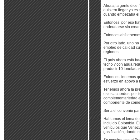
Ahora, la gente dice: 
quisiera llegar yo es
cuando empezaba el G
Entonces, por eso hay
endeudarse sin crear 
Entonces ahí tenemos 
Por otro lado, uno no
empleo de calidad cue
regiones.
El país ahora está ha
techo y con agua reg
producir 10 tonelada
Entonces, tenemos q
esfuerzo en apoyo a l
Tenemos ahora la pre
estos acuerdos: por i
complementariedad ec
componente de comer
Sería el convenio par
Hablamos el tema de l
incluido Colombia. É
vehículos que Venezu
gasificación, donde n