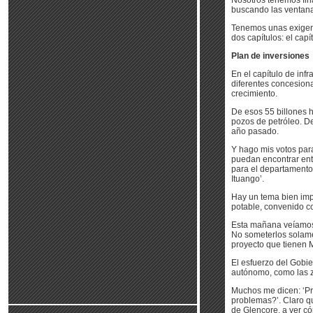
Nosotros tenemos fin
buscando las ventana
Tenemos unas exigenci
dos capítulos: el capít
Plan de inversiones
En el capítulo de infr
diferentes concesiona
crecimiento.
De esos 55 billones h
pozos de petróleo. D
año pasado.
Y hago mis votos par
puedan encontrar ent
para el departamento 
Ituango’.
Hay un tema bien impo
potable, convenido co
Esta mañana veíamos 
No someterlos solame
proyecto que tienen M
El esfuerzo del Gobie
autónomo, como las z
Muchos me dicen: ‘Pre
problemas?’. Claro q
de Glencore, a ver c