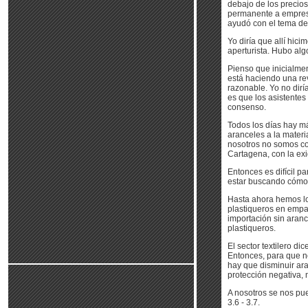
debajo de los precios
permanente a empresa
ayudó con el tema de
Yo diría que allí hic
aperturista. Hubo alg
Pienso que inicialme
está haciendo una rev
razonable. Yo no dirí
es que los asistentes
consenso.
Todos los días hay más
aranceles a la materi
nosotros no somos co
Cartagena, con la exi
Entonces es difícil p
estar buscando cómo 
Hasta ahora hemos lo
plastiqueros en empa
importación sin aran
plastiqueros.
El sector textilero d
Entonces, para que n
hay que disminuir ar
protección negativa, 
A nosotros se nos pue
3.6 - 3.7.