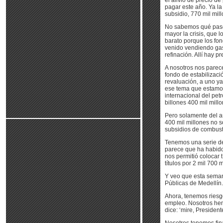
el alivio de precio d
pagar este año. Ya la
subsidio, 770 mil mil
No sabemos qué pase 
mayor la crisis, que 
barato porque los fo
venido vendiendo gas
refinación. Allí hay 
A nosotros nos parece
fondo de estabilizac
revaluación, a uno y
ese tema que estamos
internacional del pet
billones 400 mil mill
Pero solamente del a
400 mil millones no 
subsidios de combusti
Tenemos una serie de
parece que ha habido 
nos permitió colocar
títulos por 2 mil 700 
Y veo que esta sema
Públicas de Medellín.
Ahora, tenemos riesgo
empleo. Nosotros hemo
dice: ‘mire, Presiden