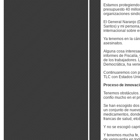
Estamos protegiendo 
presupuesto 40 millo
organizaciones sindi
El General Naranjo (D
Santos) y mi persona
internacional sobre e
Ya tenemos en la cár
asesinatos.
Alguna cosa interesan
informes de Fiscalía,
de los trabajadores. 
Democrática, ha ven
Continuaremos con per
TLC con Estados Uni
Proceso de innovac
Tenemos obstáculos. L
confío mucho en el pr
Se han escogido dos 
un conjunto de nuevo
medicamentos, donde 
francas de salud, etcé
Y no se escogió capr
Y tenemos mucha fe, 
de vanguardia en todo