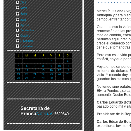
Abril
Mayo
Medellín, 27 ene (SP
Junio
Antioquia y para Mede
tiempo, enfrentando 
Julio
Agosto
Cuando cesa la viole
Septiembre
renovación de las pr
tasa de cambio, ent
Octubre
permitan equilibrar l
Noviembre
crece el comercio con
Diciembre
tiene que tomar otra
Pero esa es la vida p
L
M
M
J
V
S
D
es fácil, hay que pon
1
2
3
4
5
6
7
8
9
10
11
Voy a empezar por dec
millones de dólares. 
12
13
14
15
16
17
18
19
20
21
22
23
24
25
vista. Y cuando doy e
26
27
28
29
30
31
guardan las mismas p
No tengo sino palabra
Elvira Pombo: ¿se cay
aumentó. Doctor Boter
Carlos Eduardo Boter
pasado ocho mil visit
Secretaría de
Prensa
Noticias
5629349
Presidente de la Rep
Carlos Eduardo Boter
expositores tuvimos 4