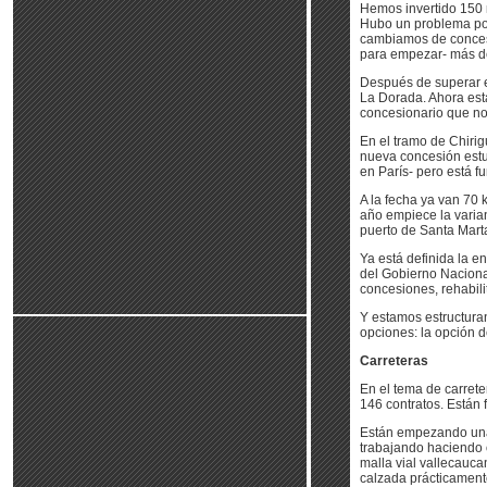
Hemos invertido 150 
Hubo un problema porq
cambiamos de concesi
para empezar- más de
Después de superar el
La Dorada. Ahora esta
concesionario que nos
En el tramo de Chirig
nueva concesión estuv
en París- pero está f
A la fecha ya van 70 
año empiece la varian
puerto de Santa Mart
Ya está definida la e
del Gobierno Naciona
concesiones, rehabilita
Y estamos estructura
opciones: la opción d
Carreteras
En el tema de carrete
146 contratos. Están 
Están empezando una 
trabajando haciendo o
malla vial vallecauca
calzada prácticament