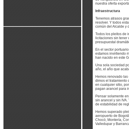
nuestra oferta export
Infraestructura
Tenemos atrasos grand
resolver. Y todos esta
común del Alcalde y d
Todos los pleitos de 
licitaciones sin tene
presupuestal dramátic
En el sector portuari
estamos invirtiendo m
han nacido en este G
Una sola sociedad po
año, el año que acab
Hemos renovado las c
dimos el tratamiento 
en cualquier sitio, p
pagan arancel para i
Pensar solamente en l
sin arancel y sin IVA
de estabilidad de reg
Hemos superado pleit
aeropuerto de Bogotá
Chocó, Montería, Cor
Valledupar y Barran