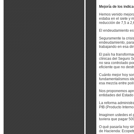
Mejoría de los indic
Hemos venido mejoran
estaba en el siete y 
reducción de 7,5 a 2,
El endeudamiento esta
Seguramente la crisis
endeudamiento, para p
trabajando en esa dir
El país ha transforma
clínicas del Seguro S
no sea controlado por
eficiente que no dest
Cuánto mejor hoy son 
fundamentalismos ideo
esa mezcla entre poli
Nos proponemos aprov
entidades del Estado
La reforma administra
PIB (Producto Interno
Imaginen ustedes el 
tuviera que pagar 500
O qué pasaría hoy sin 
de Hacienda: Ecopetro