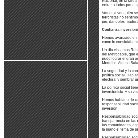
Nacional, en la tarea
entrar a todas partes 
Vamos a ver quién se 
terroristas no sentim
pie, dándoles madera
Confianza inversionis
Hemos avanzado en co
como lo constatábam
Un día visitamos Robl
del Metrocable, que e
pudo lograr el gran a
Medellín, Alonso Sala
La seguridad y la con
política social. Habl
electoral y sembrar un
La política social ti
inversionista. A su ve
Hemos hablado de con
responsabilidad socia
inversión.
Responsabilidad socia
transparencia en las 
las comunidades, esp
la mano el tema de pr
Responsabilidad socia