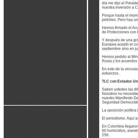
día me dijo el Presi
nuestra inversión a 
Porque hasta el mome
petróleo. Pero hay un
Hemos firmado el Ac
de Protecciones con I
Y después de una gran
Europea aceptó el co
septiembre sino en ju
Hemos pedido al Mini
Rusia y los acuerdos
En esto de la vincul
esfuerzos.
TLC con Estados Un
Saben ustedes las dif
Nosotros no necesitam
nuestro Manifiesto D
Seguridad Democrática
La oposición política
El periodismo. Aquí a
En Colombia llegaron 
60 homicidios, asesin
256.