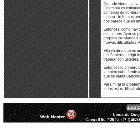
Cuando vienen salvagu
Colombia es estimula
comercio de frontera 
mucho –lo hemos hech
nos parece que es una
Entonces, como hay t
soluciones. Ayer se p
prepara los martes a 
nuevas dificultades. 
Ella yo diría que es u
del Gobierno dirigir t
trabajar con ustedes.
Entonces lo primero 
también cabe frente a
que se llama Bancold
Para mirar la problem
todas estas dificult