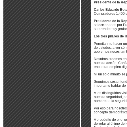
Presidente de la Rep
Carlos Eduardo Boter
Compradores 1.400 el
Presidente de la Rep
seleccionados por Pr
sorprende muy gratam
Los tres pilares de l
Permítanme hacer una
de ustedes, a ver cóm
gobiernos necesitan t
Nosotros creemos en 
nuestra acción. Confia
encontrar empleo dig
Ni un solo minuto se 
Seguimos sosteniendo
importante hablar de
A los distinguidos vi
nuestra seguridad, pa
nombre de la seguridad
Por eso para nosotro
concepto democrático
A propósito de ello, 
derrotar al último de