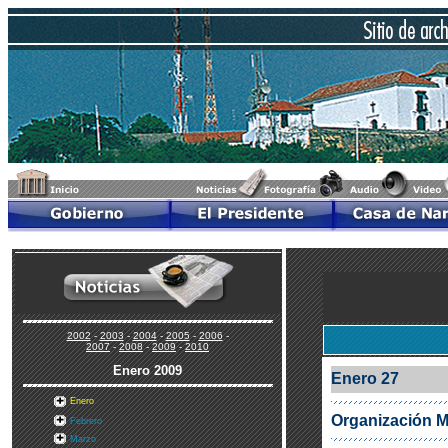
2002
-
2003
-
2004
-
2005
-
2006
-
2007
-
2008
-
2009
-
2010
Enero
2009
Enero 27
Enero
Organización M
Febrero
Marzo