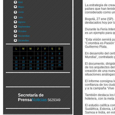
Abril
La estrategia de cre
Mayo
países que han tenid
considerado como uno 
Junio
Julio
Bogotá, 27 ene (SP). 
Agosto
destacados hoy por l
Septiembre
Durante la Feria Inte
Octubre
es un ejemplo para q
Noviembre
“Esta visión servirá 
Diciembre
‘Colombia es Pasión’ 
Guillermo Plata.
L
M
M
J
V
S
D
En desarrollo del cer
1
2
3
4
Mundial’, contratado
5
6
7
8
9
10
11
12
13
14
15
16
17
18
El documento, dirigi
19
20
21
22
23
24
25
de los arquitectos de
26
27
28
29
30
31
creación de una nuev
situaciones análogas
El informe consigna l
confianza de los ciud
y a la campaña ‘Vive 
Secretaría de
También destaca los b
hotelera, con la meta
Prensa
Noticias
5629349
El estudio califica c
Sudáfrica, Estonia, L
Samoa e India, en es