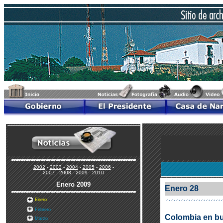
2002
-
2003
-
2004
-
2005
-
2006
-
2007
-
2008
-
2009
-
2010
Enero
2009
Enero 28
Enero
Febrero
Colombia en bu
Marzo