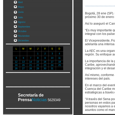
Abril
Mayo
Junio
Bogotá, 28 ene (SP). 
próximo 30 de enero e
Julio
Agosto
Así lo aseguró el Ca
Septiembre
“Es muy importante q
Octubre
integral con los paíse
Noviembre
El Vicepresidente, F
Diciembre
adelanta una intens
L
M
M
J
V
S
D
La AEC es una organiz
1
2
3
4
región. Su enfoque act
5
6
7
8
9
10
11
La importancia de la
12
13
14
15
16
17
18
Caribe, aprovechando
19
20
21
22
23
24
25
integración y el desar
26
27
28
29
30
31
Así mismo, conforme a
intereses del país.
En el marco del event
Cuenca del Caribe me
estratégicas a través
Secretaría de
“A través del Sena p
Prensa
Noticias
5629349
personas en estos pa
nosotros vayamos a e
asuntos como el manej