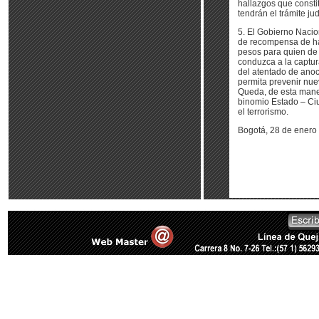
hallazgos que constit
tendrán el trámite jud
5. El Gobierno Nacio
de recompensa de ha
pesos para quien de
conduzca a la captur
del atentado de ano
permita prevenir nue
Queda, de esta maner
binomio Estado – Ci
el terrorismo.
Bogotá, 28 de enero