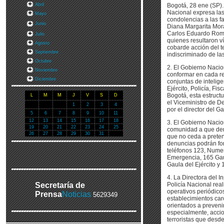
Abril
Bogotá, 28 ene (SP).
Nacional expresa la
Mayo
condolencias a las f
Junio
Diana Margarita Mora
Carlos Eduardo Rome
Julio
quienes resultaron ví
Agosto
cobarde acción del t
Septiembre
indiscriminado de las
Octubre
2. El Gobierno Naci
Noviembre
conformar en cada re
Diciembre
conjuntas de intelig
Ejército, Policía, Fis
Bogotá, esta estruct
L
M
M
J
V
S
D
el Viceministro de D
1
2
3
4
por el director del G
5
6
7
8
9
10
11
12
13
14
15
16
17
18
3. El Gobierno Nacion
19
20
21
22
23
24
25
comunidad a que den
26
27
28
29
30
31
que no ceda a preten
denuncias podrán fo
teléfonos 123, Nume
Emergencia, 165 Gaul
Gaula del Ejército y
4. La Directora del In
Secretaría de
Policía Nacional rea
operativos periódicos
Prensa
Noticias
5629349
establecimientos carc
orientados a prevenir
especialmente, accio
terroristas que desde 