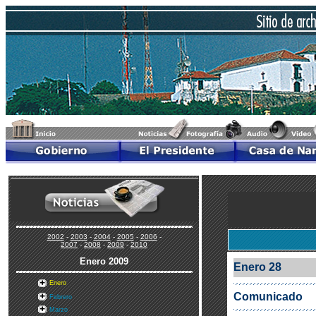
2002
-
2003
-
2004
-
2005
-
2006
-
2007
-
2008
-
2009
-
2010
Enero
2009
Enero 28
Enero
Comunicado
Febrero
Marzo