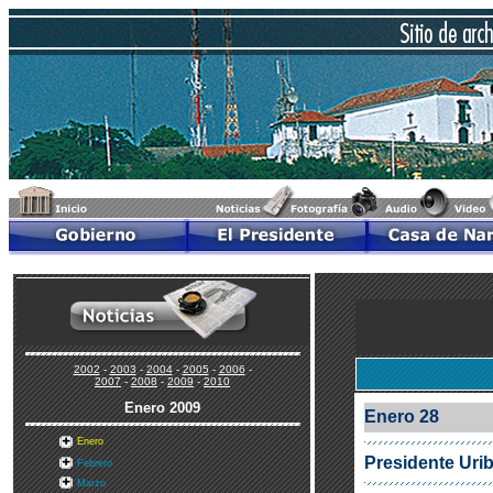
2002
-
2003
-
2004
-
2005
-
2006
-
2007
-
2008
-
2009
-
2010
Enero
2009
Enero 28
Enero
Presidente Uri
Febrero
Marzo