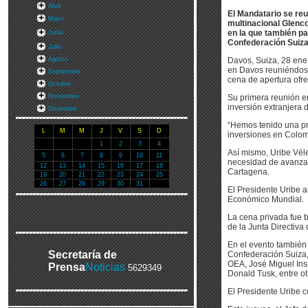
Abril
El Mandatario se reu
Mayo
multinacional Glenco
en la que también par
Junio
Confederación Suiza,
Julio
Agosto
Davos, Suiza, 28 ene 
en Davos reuniéndose 
Septiembre
cena de apertura ofre
Octubre
Noviembre
Su primera reunión en
inversión extranjera 
Diciembre
“Hemos tenido una pri
L
M
M
J
V
S
D
inversiones en Colom
1
2
3
4
Así mismo, Uribe Vél
5
6
7
8
9
10
11
necesidad de avanzar 
12
13
14
15
16
17
18
Cartagena.
19
20
21
22
23
24
25
26
27
28
29
30
31
El Presidente Uribe a
Económico Mundial.
La cena privada fue 
de la Junta Directiv
En el evento también 
Secretaría de
Confederación Suiza,
OEA, José Miguel Insu
Prensa
Noticias
5629349
Donald Tusk, entre ot
El Presidente Uribe c