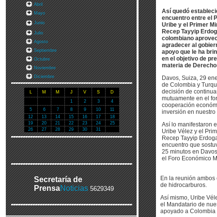
Abril
Así quedó estableci
Mayo
encuentro entre el 
Junio
Uribe y el Primer Mi
Recep Tayyip Erdoga
Julio
colombiano aprovech
Agosto
agradecer al gobiern
Septiembre
apoyo que le ha bri
en el objetivo de p
Octubre
materia de Derech
Noviembre
Diciembre
Davos, Suiza, 29 ene
de Colombia y Turqu
decisión de continua
L
M
M
J
V
S
D
mutuamente en el for
1
2
3
4
cooperación económi
5
6
7
8
9
10
11
inversión en nuestro 
12
13
14
15
16
17
18
19
20
21
22
23
24
25
Así lo manifestaron e
26
27
28
29
30
31
Uribe Vélez y el Prim
Recep Tayyip Erdoga
encuentro que sostu
25 minutos en Davos,
el Foro Económico M
En la reunión ambos d
Secretaría de
de hidrocarburos.
Prensa
Noticias
5629349
Así mismo, Uribe Vél
el Mandatario de nue
apoyado a Colombia 