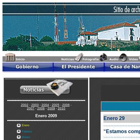
2002
-
2003
-
2004
-
2005
-
2006
-
2007
-
2008
-
2009
-
2010
Enero
2009
Enero 29
Enero
“Estamos comp
Febrero
Marzo