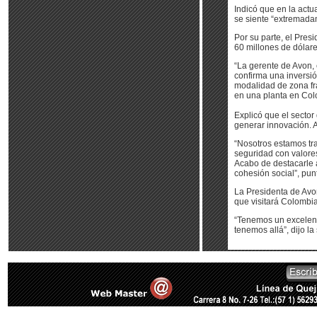
Indicó que en la act
se siente “extremadam
Por su parte, el Pres
60 millones de dólares
“La gerente de Avon,
confirma una inversió
modalidad de zona fra
en una planta en Col
Explicó que el secto
generar innovación. A
“Nosotros estamos tra
seguridad con valores
Acabo de destacarle 
cohesión social”, pun
La Presidenta de Avon
que visitará Colombi
“Tenemos un excelent
tenemos allá”, dijo la