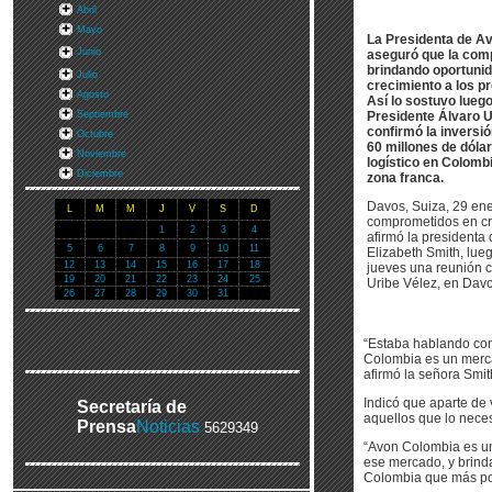
Abril
Mayo
La Presidenta de Av
Junio
aseguró que la com
brindando oportuni
Julio
crecimiento a los pr
Agosto
Así lo sostuvo luego
Septiembre
Presidente Álvaro U
confirmó la inversi
Octubre
60 millones de dóla
Noviembre
logístico en Colomb
Diciembre
zona franca.
Davos, Suiza, 29 en
L
M
M
J
V
S
D
comprometidos en cr
1
2
3
4
afirmó la presidenta
5
6
7
8
9
10
11
Elizabeth Smith, lue
12
13
14
15
16
17
18
jueves una reunión c
19
20
21
22
23
24
25
Uribe Vélez, en Davo
26
27
28
29
30
31
“Estaba hablando con 
Colombia es un merca
afirmó la señora Smit
Indicó que aparte de
Secretaría de
aquellos que lo neces
Prensa
Noticias
5629349
“Avon Colombia es u
ese mercado, y brind
Colombia que más po