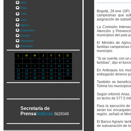
Abril
Mayo
Bogotá, 28 ene (SP).
Junio
campesinas que sufr
asignación de subsidi
Julio
Agosto
La Comisión Intersec
Septiembre
Atención y Prevenció
municipios del país p
Octubre
Noviembre
El Ministro de Agri
Diciembre
familias campesinas 
municipio.
L
M
M
J
V
S
D
“Si se cuenta con un
1
2
3
4
familias”, dijo el func
5
6
7
8
9
10
11
En Antioquia los mu
12
13
14
15
16
17
18
entregarán dineros pa
19
20
21
22
23
24
25
26
27
28
29
30
31
También se benefici
Tolima los municipio
Según informó Arias,
un techo de 577,5 mil
Para la ejecución de
Secretaría de
serán los encargados
Prensa
Noticias
5629349
región, señaló el Mini
El Banco Agrario tamb
de subsanación de l