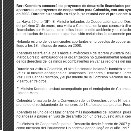
Bert Koenders conocerá los proyectos de desarrollo financiados por 
aportantes en proyectos de cooperación para Colombia, con una ayud
en 2008. Durante su estadía en el país, se reunirá con el presidente 
La Haya, 29 ene (SP). El Ministro holandés de Cooperación para el Desarr
del próximo 31 de enero, una visita a Colombia, en la que conocerá dir
financiados por Holanda, entre ellos los de medio ambiente y los relaci
rehabilitación de los menores que han sido reclutados forzosamente po
Holanda es uno de los principales aportantes en proyectos de coopera
llegó a los 18 millones de euros en 2008.
Koenders estará en el país hasta el miércoles 4 de febrero y visitará lo
Marco Borsato, embajador de la organización no gubernamental holande
de los derechos de los niños ex combatientes en varias regiones del m
Durante su visita a Colombia, el alto funcionario holandés también se re
Vélez; la ministra encargada de Relaciones Exteriores, Clemencia Forer
Paz, Luis Carlos Restrepo, y el presidente de la Comisión Nacional de
Pizarro, entre otros.
El Ministro Koenders estará acompañado por el embajador de Colombia
Lloreda Mera.
Colombia forma parte de la Convención de los Derechos de los Niños y d
prohibido el reclutamiento de menores de 18 años por parte de las Fuer
Koenders es uno de los funcionarios más importantes de Holanda, pues
holandesa a países en vías de desarrollo con un presupuesto anual cerc
Es Ministro de Cooperación para el Desarrollo desde febrero de 2007 y
como miembro del Parlamento Holandés a donde llegó en el año 1997. 