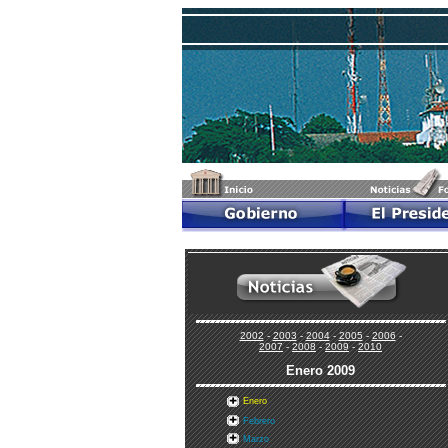
2002
-
2003
-
2004
-
2005
-
2006
-
2007
-
2008
-
2009
-
2010
Enero
2009
Enero
Febrero
Marzo