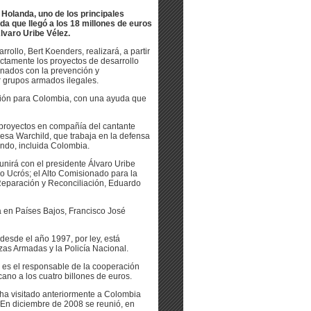
Holanda, uno de los principales
a que llegó a los 18 millones de euros
Álvaro Uribe Vélez.
ollo, Bert Koenders, realizará, a partir
ectamente los proyectos de desarrollo
onados con la prevención y
r grupos armados ilegales.
ción para Colombia, con una ayuda que
s proyectos en compañía del cantante
sa Warchild, que trabaja en la defensa
undo, incluida Colombia.
unirá con el presidente Álvaro Uribe
o Ucrós; el Alto Comisionado para la
 Reparación y Reconciliación, Eduardo
 en Países Bajos, Francisco José
esde el año 1997, por ley, está
zas Armadas y la Policía Nacional.
 es el responsable de la cooperación
ano a los cuatro billones de euros.
 ha visitado anteriormente a Colombia
En diciembre de 2008 se reunió, en