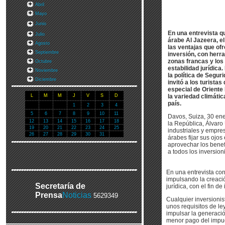
Abril
Mayo
Junio
En una entrevista q
Julio
árabe Al Jazeera, e
Agosto
las ventajas que of
Septiembre
inversión, con herr
zonas francas y los
Octubre
estabilidad jurídica
Noviembre
la política de Segu
Diciembre
invitó a los turistas
especial de Oriente
L
M
M
J
V
S
D
la variedad climátic
país.
1
2
3
4
5
6
7
8
9
10
11
Davos, Suiza, 30 ene
12
13
14
15
16
17
18
la República, Álvaro 
19
20
21
22
23
24
25
industriales y empre
26
27
28
29
30
31
árabes fijar sus ojos
aprovechar los benef
a todos los inversion
En una entrevista co
impulsando la creació
Secretaría de
jurídica, con el fin de
Prensa
Noticias
5629349
Cualquier inversionis
unos requisitos de le
impulsar la generaci
menor pago del impue