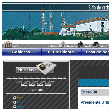
2002
-
2003
-
2004
-
2005
-
2006
-
2007
-
2008
-
2009
-
2010
Enero
2009
Enero 30
Enero
Presidente Urib
Febrero
Marzo