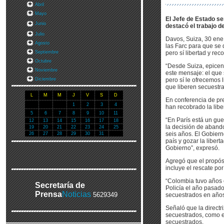
Abril
Mayo
El Jefe de Estado señ
Junio
destacó el trabajo d
Julio
Davos, Suiza, 30 ene 
Agosto
las Farc para que se 
Septiembre
pero sí libertad y re
Octubre
“Desde Suiza, epicent
Noviembre
este mensaje: el que 
Diciembre
pero sí le ofrecemos 
que liberen secuestra
L
M
M
J
V
S
D
En conferencia de pre
1
2
3
4
han recobrado la libe
5
6
7
8
9
10
11
“En París está un guer
12
13
14
15
16
17
18
la decisión de abando
19
20
21
22
23
24
25
seis años. El Gobiern
26
27
28
29
30
31
país y gozar la liber
Gobierno”, expresó.
Agregó que el propósi
incluye el rescate por
“Colombia tuvo años 
Secretaría de
Policía el año pasad
Prensa
Noticias
5629349
secuestrados en años 
Señaló que la directr
secuestrados, como e
secuestrados.