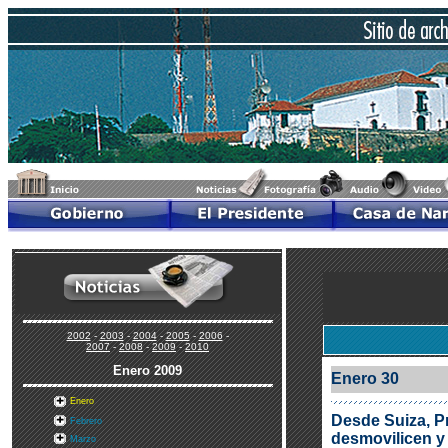
2002
-
2003
-
2004
-
2005
-
2006
-
2007
-
2008
-
2009
-
2010
Enero
2009
Enero 30
Enero
Desde Suiza, Pr
Febrero
desmovilicen y
Marzo