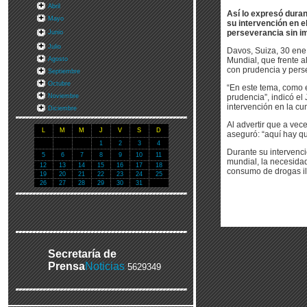
Abril
Así lo expresó dura
Mayo
su intervención en e
perseverancia sin im
Junio
Julio
Davos, Suiza, 30 ene 
Agosto
Mundial, que frente 
con prudencia y pers
Septiembre
Octubre
“En este tema, como 
Noviembre
prudencia”, indicó el
intervención en la cu
Diciembre
Al advertir que a vec
L
M
M
J
V
S
D
aseguró: “aquí hay qu
1
2
3
4
Durante su intervenció
5
6
7
8
9
10
11
mundial, la necesidad
12
13
14
15
16
17
18
consumo de drogas ilí
19
20
21
22
23
24
25
26
27
28
29
30
31
Secretaría de
Prensa
Noticias
5629349