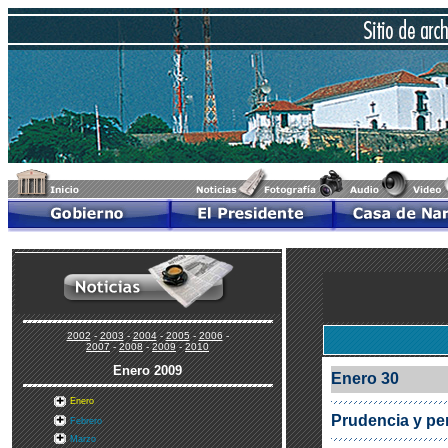
2002
-
2003
-
2004
-
2005
-
2006
-
2007
-
2008
-
2009
-
2010
Enero
2009
Enero 30
Enero
Prudencia y per
Febrero
Marzo