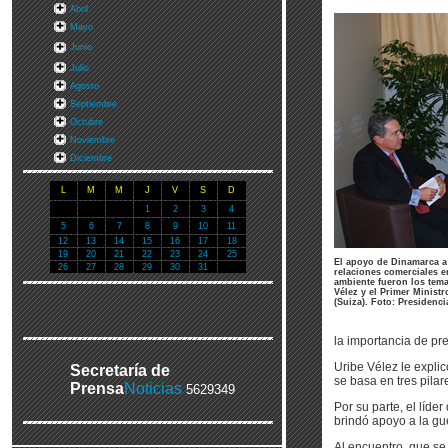
Abril
Mayo
Junio
Julio
Agosto
Septiembre
Octubre
Noviembre
Diciembre
L
M
M
J
V
S
D
1
2
3
4
5
6
7
8
9
10
11
12
13
14
15
16
17
18
19
20
21
22
23
24
25
El apoyo de Dinamarca a 
26
27
28
29
30
31
relaciones comerciales e
ambiente fueron los tema
Vélez y el Primer Minis
(Suiza). Foto: Presidencia
la importancia de pre
Uribe Vélez le expli
Secretaría de
se basa en tres pila
Prensa
Noticias
5629349
Por su parte, el líd
brindó apoyo a la gue
Al encuentro, que se