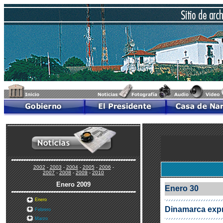
2002
-
2003
-
2004
-
2005
-
2006
-
2007
-
2008
-
2009
-
2010
Enero
2009
Enero 30
Enero
Dinamarca expr
Febrero
Marzo