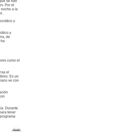
 que se han
es. Por el
 noche a la
l.
crático y
ático y
ra, de
 ha
ores como el
nsa el
ibres. Es un
biano ve con
ación
con
bia. Durante
para tener
l programa