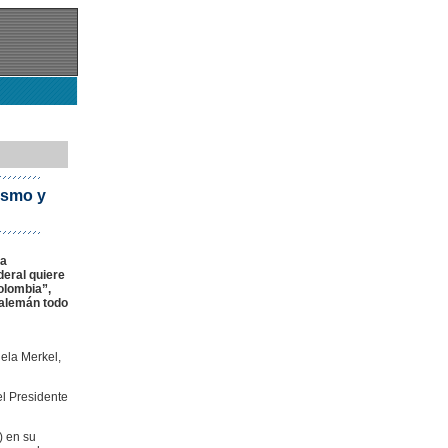
ismo y
la
deral quiere
olombia”,
 alemán todo
gela Merkel,
l Presidente
) en su