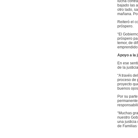
lucha contr
bajado las a
otro lado, s
mañana. Por 
Reiteró el 
próspero.
“El Gobierno
próspero pa
temor, de di
emprendido 
Apoyo a la j
En ese senti
de la justicia
“A través de
proceso de p
proyecto qu
buenos ojos”
Por su parte
permanente 
responsabili
“Muchas grac
nuestro Gob
una justicia
de Familias