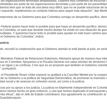
a las organizaciones terroristas despiadadas. Estamos muy contentos de escuchar
ctividades por parte de las organizaciones terroristas y por parte de los paramilitar
abemos bien que se trata de una tarea muy difícil, que no se puede solucionar de la
supuesto, mantenemos un contacto intenso para seguir esta situación”, dijo Merke
compromiso de su Gobierno para que Colombia consiga un desarrollo pacífico, demo
 Federal quiere hacer todo lo posible para que haya un desarrollo pacífico, democr
ra Colombia, un país que durante mucho tiempo ha vivido en una situación de guer
ficultades. Y queremos hacer todo lo posible para ayudar en este buen camino que
el Gobierno de Colombia”, indicó.
usticia
do, recordó la colaboración que el Gobierno alemán le está dando al país, en sect
.
l Ministerio Federal de Relaciones Exteriores, Alemania apoya de manera muy inte
az en Colombia. Apoyamos a la Fiscalía General con salas móviles de versiones l
e se sigue y se continúa. Creo que es un proyecto que también el Gobierno colom
, puntualizó.
, el Presidente Álvaro Uribe expresó su gratitud a la Canciller Merkel por la cooper
de su Gobierno a la política de Seguridad Democrática, de promover la inversión 
dad social y de avanzar en cohesión social, así como a la justicia.
ias por su apoyo a los justicia. La justicia es totalmente independiente en Colom
ierno hemos hecho un gran esfuerzo, y casi que hemos duplicado el presupuesto 
 más eficaz”, dijo el Jefe de Estado colombiano, tras agradecerle su contribución a
 Guardabosques.