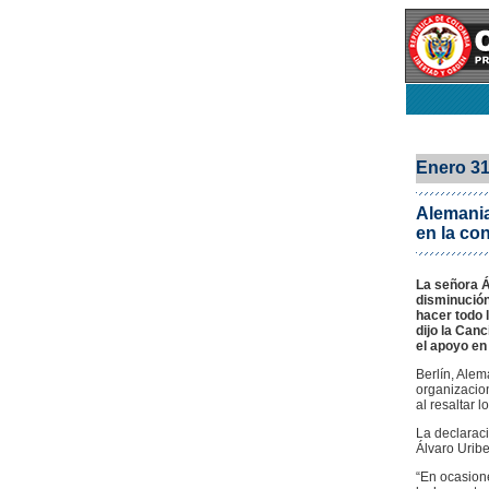
Enero 3
Alemania
en la co
La señora Á
disminución
hacer todo 
dijo la Can
el apoyo en 
Berlín, Ale
organizacion
al resaltar 
La declarac
Álvaro Uribe 
“En ocasione