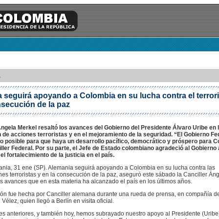
1
 seguirá apoyando a Colombia en su lucha contra el terror
nsecución de la paz
ngela Merkel resaltó los avances del Gobierno del Presidente Álvaro Uribe en 
 de acciones terroristas y en el mejoramiento de la seguridad. “El Gobierno Fe
lo posible para que haya un desarrollo pacífico, democrático y próspero para C
ciller Federal. Por su parte, el Jefe de Estado colombiano agradeció al Gobierno
el fortalecimiento de la justicia en el país.
mania, 31 ene (SP). Alemania seguirá apoyando a Colombia en su lucha contra las
es terroristas y en la consecución de la paz, aseguró este sábado la Canciller Án
los avances que en esta materia ha alcanzado el país en los últimos años.
ión fue hecha por Canciller alemana durante una rueda de prensa, en compañía de
Vélez, quien llegó a Berlín en visita oficial.
s anteriores, y también hoy, hemos subrayado nuestro apoyo al Presidente (Uribe