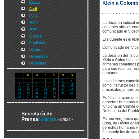
Marzo
Klein a Colomb
Abril
Mayo
Junio
La decisión judicial
crímenes atroces comet
Julio
comunicado el Vicepr
Agosto
El siguiente es el te
Septiembre
Comunicado del Vicep
Octubre
La decisión del Tribu
Noviembre
Klein a Colombia es 
Diciembre
crímenes cometidos po
para sus víctimas. Es
humanos.
L
M
M
J
V
S
D
Los crímenes cometid
1
2
3
4
5
6
7
8
9
10
11
como instructor debid
12
13
14
15
16
17
18
procesales; si quisier
19
20
21
22
23
24
25
26
27
28
29
30
Es falsa la razón que
derechos humanos vul
funciona un Comité d
Defensoría del Pueblo
Secretaría de
Prensa
Noticias
Es una vergüenza que 
5629349
Ossa, de Héctor Abad
derechos humanos y p
él respetó los de sus 