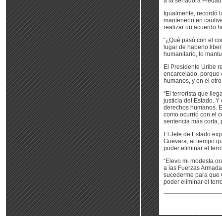
a la senadora Piedad 
Igualmente, recordó l
mantenerlo en cautive
realizar un acuerdo h
“¿Qué pasó con el co
lugar de haberlo libe
humanitario, lo mantuv
El Presidente Uribe re
encarcelado, porque e
humanos, y en el otro
“El terrorista que lle
justicia del Estado. 
derechos humanos. El 
como ocurrió con el 
sentencia más corta, p
El Jefe de Estado exp
Guevara, al tiempo q
poder eliminar el terr
“Elevo mi modesta ora
a las Fuerzas Armadas
sucederme para que C
poder eliminar el terr