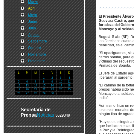
Marzo
Abril
Mayo
El Presidente Álvaro
Guevara Castro, que
Junio
fortaleza del Gobiern
Julio
Moncayo y al soldad
Agosto
Bogotá, 5 abr (SP). D
las Farc hace cuatro 
Septiembre
debilidad, es el cami
Octubre
“Si apaciguamos, si s
Noviembre
carros bomba, para q
Diciembre
víctimas del secuestr
Primada de Bogotá.
L
M
M
J
V
S
D
El Jefe de Estado agr
liberaran al sargento
1
2
3
4
5
6
7
8
9
10
11
“El camino de la fort
12
13
14
15
16
17
18
presos habría sido ne
19
20
21
22
23
24
25
Moncayo o al soldado
26
27
28
29
30
indicó.
Así mismo, hizo un re
Secretaría de
los restos mortales d
ningún tipo de agrad
Prensa
Noticias
5629349
“Hay que distinguir a
que facilitaron estas 
la Paz y la Reintegrac