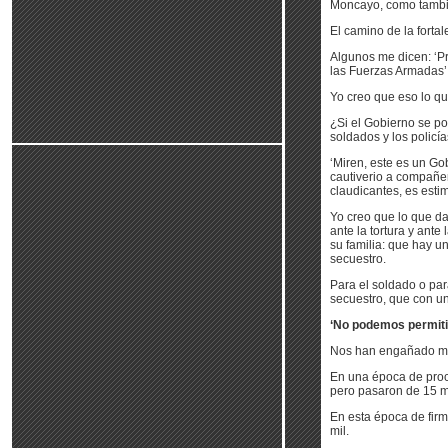
Moncayo, como tambié
El camino de la forta
Algunos me dicen: ‘Pr
las Fuerzas Armadas’
Yo creo que eso lo q
¿Si el Gobierno se po
soldados y los policía
‘Miren, este es un Gob
cautiverio a compañer
claudicantes, es estimu
Yo creo que lo que da
ante la tortura y ante
su familia: que hay u
secuestro.
Para el soldado o par
secuestro, que con un
‘No podemos permit
Nos han engañado mu
En una época de proce
pero pasaron de 15 mi
En esta época de fir
mil.