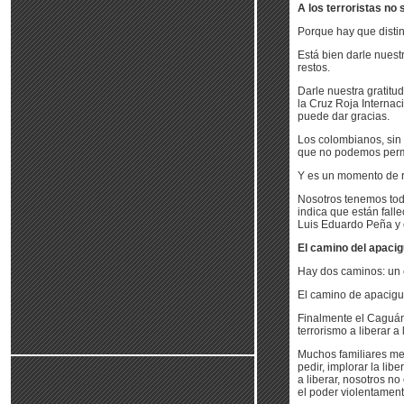
A los terroristas no
Porque hay que distin
Está bien darle nuestr
restos.
Darle nuestra gratitud
la Cruz Roja Internaci
puede dar gracias.
Los colombianos, sin 
que no podemos permi
Y es un momento de re
Nosotros tenemos toda
indica que están fall
Luis Eduardo Peña y
El camino del apaci
Hay dos caminos: un 
El camino de apacigu
Finalmente el Caguán n
terrorismo a liberar a
Muchos familiares me 
pedir, implorar la lib
a liberar, nosotros n
el poder violentament