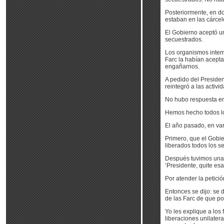
Posteriormente, en do
estaban en las cárcel
El Gobierno aceptó un
secuestrados.
Los organismos inter
Farc la habían acepta
engañarnos.
A pedido del Presiden
reintegró a las activi
No hubo respuesta en 
Hemos hecho todos lo
El año pasado, en var
Primero, que el Gobie
liberados todos los s
Después tuvimos una n
‘Presidente, quite es
Por atender la petició
Entonces se dijo: se 
de las Farc de que po
Yo les explique a los
liberaciones unilater