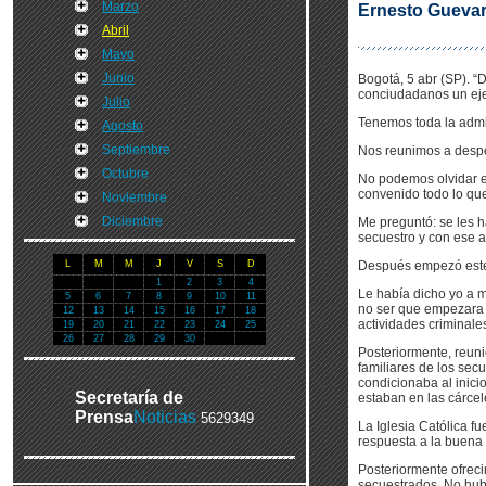
Marzo
Ernesto Guevar
Abril
Mayo
Junio
Bogotá, 5 abr (SP). “
conciudadanos un ejem
Julio
Tenemos toda la admir
Agosto
Septiembre
Nos reunimos a despedi
Octubre
No podemos olvidar e
convenido todo lo qu
Noviembre
Diciembre
Me preguntó: se les h
secuestro y con ese 
L
M
M
J
V
S
D
Después empezó este
1
2
3
4
Le había dicho yo a m
5
6
7
8
9
10
11
no ser que empezara 
12
13
14
15
16
17
18
actividades criminales
19
20
21
22
23
24
25
26
27
28
29
30
Posteriormente, reuni
familiares de los sec
condicionaba al inic
Secretaría de
estaban en las cárcele
Prensa
Noticias
5629349
La Iglesia Católica f
respuesta a la buena 
Posteriormente ofreci
secuestrados. No hubo