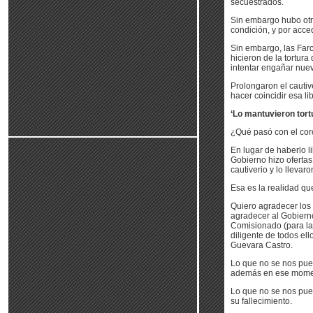
secuestrados.
Sin embargo hubo otra
condición, y por acced
Sin embargo, las Farc
hicieron de la tortur
intentar engañar nue
Prolongaron el cautiv
hacer coincidir esa l
‘Lo mantuvieron tortu
¿Qué pasó con el cor
En lugar de haberlo 
Gobierno hizo ofertas
cautiverio y lo llevaro
Esa es la realidad q
Quiero agradecer los 
agradecer al Gobierno
Comisionado (para la 
diligente de todos ell
Guevara Castro.
Lo que no se nos pued
además en ese moment
Lo que no se nos pued
su fallecimiento.