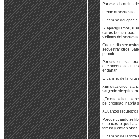
Por eso, el camino de
Frente al secuestro.
El camino del apacigu
Si apaciguamos, si sa
carros-bomba, para q
víctimas del secuestro
Que un día secuestren
secuestrar otros. Sale
permitir.
Por eso, en esta hora 
que hacer estas refl
engañar.
El camino de la forta
¿En otras circunstanc
sargento viceprimero
¿En otras circunstanc
peligrosidad, habría 
¿Cuántos secuestros
Porque cuando se libe
entonces lo que hacen
tortura y entran otros.
El camino de la forta