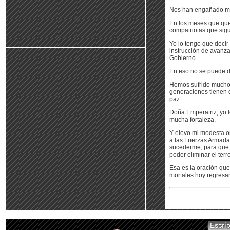
Nos han engañado muc
En los meses que qued
compatriotas que sig
Yo lo tengo que decir
instrucción de avanza
Gobierno.
En eso no se puede de
Hemos sufrido mucho.
generaciones tienen 
paz.
Doña Emperatriz, yo l
mucha fortaleza.
Y elevo mi modesta or
a las Fuerzas Armadas
sucederme, para que 
poder eliminar el terr
Esa es la oración que
mortales hoy regresam