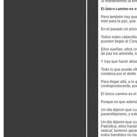
Si mantenemos la fort
El único camino es el
Pero también hay que 
miel para la paz, qu
En el pasado un proces
Todos estos cabecilla
pueden llegar al Cong
Ellos sueñan, ellos c
de paz los amnistía, l
Y hay que hacer absol
Todo lo que puede ofr
condena por el delito 
Para llegar allá, a l
contraproducente, por
El único camino es el
Porque es que adem
Un día dijeron que cu
paramilitarismo, y es
Un día dijeron que c
Patriótica, ellos harí
radical; tuvieron gara
estos bandidos no ha