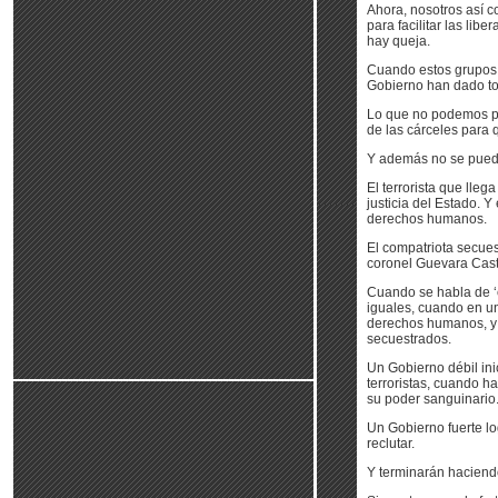
Ahora, nosotros así c
para facilitar las li
hay queja.
Cuando estos grupos t
Gobierno han dado to
Lo que no podemos per
de las cárceles para 
Y además no se puede 
El terrorista que lleg
justicia del Estado. 
derechos humanos.
El compatriota secues
coronel Guevara Cast
Cuando se habla de ‘
iguales, cuando en un
derechos humanos, y e
secuestrados.
Un Gobierno débil ini
terroristas, cuando h
su poder sanguinario
Un Gobierno fuerte l
reclutar.
Y terminarán haciend