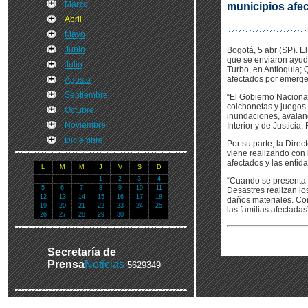
Marzo
municipios afe
Abril
Mayo
Junio
Bogotá, 5 abr (SP). El
que se enviaron ayuda
Julio
Turbo, en Antioquia; 
afectados por emerge
Agosto
Septiembre
“El Gobierno Nacional
colchonetas y juegos
Octubre
inundaciones, avalanc
Noviembre
Interior y de Justicia
Diciembre
Por su parte, la Direc
viene realizando con 
afectados y las entid
L
M
M
J
V
S
D
1
2
3
4
“Cuando se presenta 
5
6
7
8
9
10
11
Desastres realizan lo
12
13
14
15
16
17
18
daños materiales. Co
19
20
21
22
23
24
25
las familias afectadas”
26
27
28
29
30
Secretaría de
Prensa
Noticias
5629349