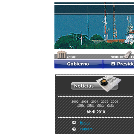
2002
-
2003
-
2004
-
2005
-
2006
-
2007
-
2008
-
2009
-
2010
Abril 2010
Enero
Febrero