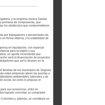
igatoria, y la empresa minera Zandor
una promesa de compraventa, que
ejar los obstáculos que comprometieron
ada por trabajadores y pensionados de
en forma vitalicia, y la estabilidad de
presa en liquidación, con especial
rtancia para la región y sus
nados; un aporte incremental que
nación será la financiación de proyectos
trabajadores que así lo deseen en la
mil familias de los municipios de Segovia
ado estas empresas abren las puertas a
stándares ambientales, laborales y de
ón social, tal como lo propuso el
 para sus acreencias, entró en
abía logrado concretar un comprador.
n Colombia y, además, se constituirá un