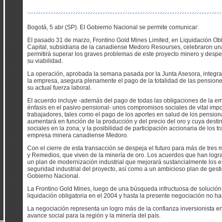
Bogotá, 5 abr (SP). El Gobierno Nacional se permite comunicar:
El pasado 31 de marzo, Frontino Gold Mines Limited, en Liquidación Obl
Capital, subsidiaria de la canadiense Medoro Resourses, celebraron 
permitirá superar los graves problemas de este proyecto minero y desp
su viabilidad.
La operación, aprobada la semana pasada por la Junta Asesora, integr
la empresa, asegura plenamente el pago de la totalidad de las pensiones 
su actual fuerza laboral.
El acuerdo incluye -además del pago de todas las obligaciones de la em
énfasis en el pasivo pensional- unos compromisos sociales de vital impo
trabajadores, tales como el pago de los aportes en salud de los pensio
aumentará en función de la producción y del precio del oro y cuya desti
sociales en la zona; y la posibilidad de participación accionaria de los 
empresa minera canadiense Medoro.
Con el cierre de esta transacción se despeja el futuro para más de tres 
y Remedios, que viven de la minería de oro. Los acuerdos que han logr
un plan de modernización industrial que mejorará sustancialmente los e
seguridad industrial del proyecto, así como a un ambicioso plan de gesti
Gobierno Nacional.
La Frontino Gold Mines, luego de una búsqueda infructuosa de solución
liquidación obligatoria en el 2004 y hasta la presente negociación no h
La negociación representa un logro más de la confianza inversionista e
avance social para la región y la minería del país.