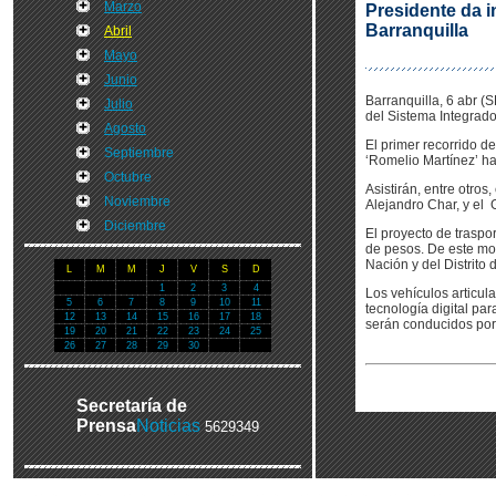
Marzo
Presidente da i
Barranquilla
Abril
Mayo
Junio
Barranquilla, 6 abr (
Julio
del Sistema Integrado
Agosto
El primer recorrido d
Septiembre
‘Romelio Martínez’ ha
Octubre
Asistirán, entre otros
Noviembre
Alejandro Char, y el 
Diciembre
El proyecto de traspor
de pesos. De este mon
Nación y del Distrito 
L
M
M
J
V
S
D
1
2
3
4
Los vehículos articul
5
6
7
8
9
10
11
tecnología digital pa
12
13
14
15
16
17
18
serán conducidos por
19
20
21
22
23
24
25
26
27
28
29
30
Secretaría de
Prensa
Noticias
5629349