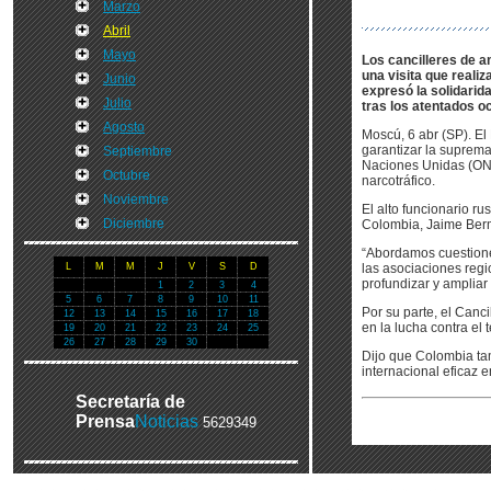
Marzo
Abril
Mayo
Los cancilleres de 
una visita que reali
Junio
expresó la solidarid
Julio
tras los atentados o
Agosto
Moscú, 6 abr (SP). El
garantizar la suprema
Septiembre
Naciones Unidas (ONU)
Octubre
narcotráfico.
Noviembre
El alto funcionario 
Diciembre
Colombia, Jaime Bermú
“Abordamos cuestiones
L
M
M
J
V
S
D
las asociaciones regi
profundizar y ampliar 
1
2
3
4
5
6
7
8
9
10
11
Por su parte, el Canc
12
13
14
15
16
17
18
en la lucha contra el
19
20
21
22
23
24
25
26
27
28
29
30
Dijo que Colombia tam
internacional eficaz e
Secretaría de
Prensa
Noticias
5629349