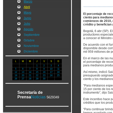
Marzo
Abril
Mayo
El porcentaje de rec
ciento para mediano
Junio
comienzos de 2010, c
Julio
crédito y benefician
Agosto
Bogotá, 6 abr (SP). E
productores especiale
Septiembre
a conocer el Ministro
Octubre
De acuerdo con el fun
Noviembre
disponible desde com
Diciembre
mil 959 millones de p
En el marco de las nu
L
M
M
J
V
S
D
el porcentaje de reco
para medianos product
1
2
3
4
5
6
7
8
9
10
11
Así mismo, indicó Sa
12
13
14
15
16
17
18
presupuesto asignado
19
20
21
22
23
24
25
ciento y los medianos 
26
27
28
29
30
“Para medianos espec
15 por ciento de los 
Secretaría de
instrumento”, dijo Sal
Prensa
Noticias
5629349
Este incentivo hace p
créditos que los prod
“Para continuar brind
hemos acordado con l