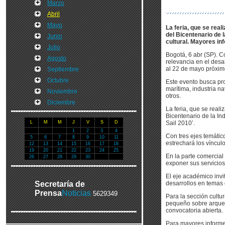
Marzo
Abril
Mayo
La feria, que se real
del Bicentenario de 
Junio
cultural. Mayores i
Julio
Bogotá, 6 abr (SP). C
Agosto
relevancia en el desar
al 22 de mayo próximo
Septiembre
Octubre
Este evento busca pr
marítima, industria n
Noviembre
otros.
Diciembre
La feria, que se reali
Bicentenario de la In
L
M
M
J
V
S
D
Sail 2010’.
1
2
3
4
Con tres ejes temátic
5
6
7
8
9
10
11
estrechará los víncul
12
13
14
15
16
17
18
19
20
21
22
23
24
25
En la parte comercial 
26
27
28
29
30
exponer sus servicio
El eje académico invi
Secretaría de
desarrollos en temas 
Prensa
Noticias
5629349
Para la sección cultur
pequeño sobre arqueo
convocatoria abierta.
Para mayores informes