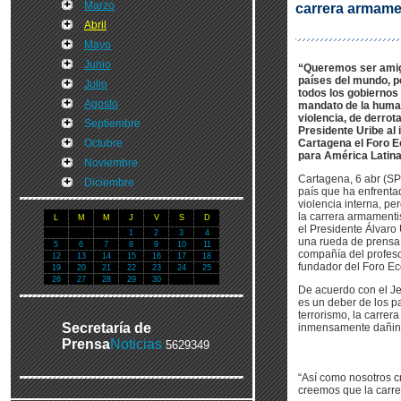
Marzo
carrera armamen
Abril
Mayo
Junio
“Queremos ser amig
países del mundo, 
Julio
todos los gobierno
Agosto
mandato de la human
violencia, de derrotar
Septiembre
Presidente Uribe al 
Octubre
Cartagena el Foro 
para América Latina
Noviembre
Cartagena, 6 abr (SP
Diciembre
país que ha enfrentad
violencia interna, pe
la carrera armamentis
L
M
M
J
V
S
D
el Presidente Álvaro
1
2
3
4
una rueda de prensa 
5
6
7
8
9
10
11
compañía del profes
12
13
14
15
16
17
18
fundador del Foro E
19
20
21
22
23
24
25
26
27
28
29
30
De acuerdo con el J
es un deber de los pa
terrorismo, la carrer
Secretaría de
inmensamente dañin
Prensa
Noticias
5629349
“Así como nosotros c
creemos que la carre