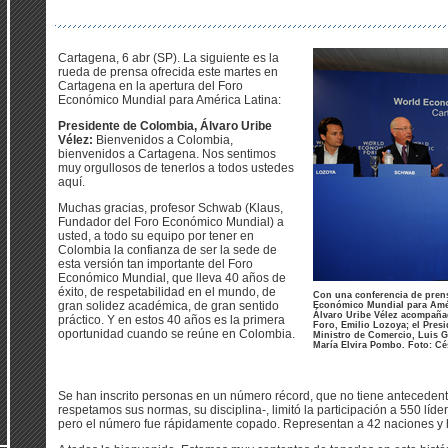
Cartagena, 6 abr (SP). La siguiente es la
rueda de prensa ofrecida este martes en
Cartagena en la apertura del Foro
Económico Mundial para América Latina:
Presidente de Colombia, Álvaro Uribe
Vélez:
Bienvenidos a Colombia,
bienvenidos a Cartagena. Nos sentimos
muy orgullosos de tenerlos a todos ustedes
aquí.
Muchas gracias, profesor Schwab (Klaus,
Fundador del Foro Económico Mundial) a
usted, a todo su equipo por tener en
Colombia la confianza de ser la sede de
esta versión tan importante del Foro
Económico Mundial, que lleva 40 años de
éxito, de respetabilidad en el mundo, de
Con una conferencia de prensa
gran solidez académica, de gran sentido
Económico Mundial para Améri
Álvaro Uribe Vélez acompañad
práctico. Y en estos 40 años es la primera
Foro, Emilio Lozoya; el Pres
oportunidad cuando se reúne en Colombia.
Ministro de Comercio, Luis Gu
María Elvira Pombo. Foto: Cés
Se han inscrito personas en un número récord, que no tiene antecedent
respetamos sus normas, su disciplina-, limitó la participación a 550 líd
pero el número fue rápidamente copado. Representan a 42 naciones y h