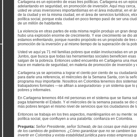
Cartagena es un epicentro de esas tres políticas. Cartagena es un epic
adelantando en seguridad, en promoción de inversión. Aquí muy cerca
usted ve unas inversiones importantísimas en el área industrial, en el á
de la ciudad y en la misma ciudad, en el área de servicios turísticos, etc
política social, porque esta ciudad en poco tiempo pasó de ser una ciu
de un millón de habitantes.
La violencia en otras partes de esta misma región produjo un gran des
hubo una explosión enorme de crecimiento. Y ese crecimiento se dio al
estamos enfrentando, porque nuestro propósito es un propósito de tres 
promoción de la inversión y al mismo tiempo de la superación de la pob
Usted ve aquí ya 71 mil familias pobres que están involucradas en un 
Juntos, que busca que todas las herramientas sociales beneficien esas 
salgan de la pobreza. Entonces usted encuentra en Cartagena una muest
hace en materia de seguridad, en materia de promoción de inversión y en
Cartagena ya se aproxima a lograr el ciento por ciento de su ciudadan
para darle una referencia, el miércoles de la Semana Santa, con la se
programa muy importante. Nosotros en Colombia tenemos dos sistemas 
trabajadores formales —se afilian a aseguradoras- y un sistema que lo
pobres y informales.
En Cartagena tenemos 464 mil personas en el sistema que se llama sub
paga totalmente el Estado. Y el miércoles de la semana pasada se dio 
más pobres tengan el mismo nivel de servicios que los ciudadanos de l
Entonces se trabaja en los tres aspectos, manténganlos en su mente: se
política social, que confluyen a una palabrita: confianza en Colombia.
Pregunta:
Señor Presidente, señor Schwab, de las cosas que más preoc
de los cambios de gobiernos. ¿Cómo garantizar que no se cambien las
invertir en Colombia y exista estabilidad jurídica para estas empresas q