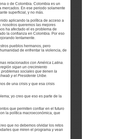
gena o de Colombia. Colombia es un
 a mercados. En ese periodo solamente
nte superficial, y no más.
enido aplicando la política de acceso a
ón: nosotros queremos las mejores
nos ha afectado el es problema de
ado la confianza en Colombia. Por eso
mejorando lentamente.
stros pueblos hermanos, pero
umanidad de enfrentar la violencia, de
lemas relacionados con América Latina.
 región sigan un crecimiento
 problemas sociales que tienen la
hwab y el Presidente Uribe.
os de una crisis y que esa crisis
blema; yo creo que eso es parte de la
tos que permiten confiar en el futuro
con la política macroeconómica, que
reo que no debemos olvidar los retos
ndarles que miren el programa y vean