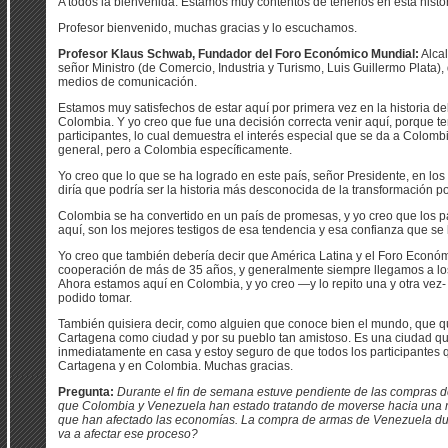
A todos la bienvenida. Estamos muy contentos de tenerlos en esta histó
Profesor bienvenido, muchas gracias y lo escuchamos.
Profesor Klaus Schwab, Fundador del Foro Económico Mundial:
Alcal
señor Ministro (de Comercio, Industria y Turismo, Luis Guillermo Plata),
medios de comunicación.
Estamos muy satisfechos de estar aquí por primera vez en la historia 
Colombia. Y yo creo que fue una decisión correcta venir aquí, porque
participantes, lo cual demuestra el interés especial que se da a Colomb
general, pero a Colombia específicamente.
Yo creo que lo que se ha logrado en este país, señor Presidente, en los
diría que podría ser la historia más desconocida de la transformación po
Colombia se ha convertido en un país de promesas, y yo creo que los p
aquí, son los mejores testigos de esa tendencia y esa confianza que se
Yo creo que también debería decir que América Latina y el Foro Económ
cooperación de más de 35 años, y generalmente siempre llegamos a los 
Ahora estamos aquí en Colombia, y yo creo —y lo repito una y otra vez
podido tomar.
También quisiera decir, como alguien que conoce bien el mundo, que 
Cartagena como ciudad y por su pueblo tan amistoso. Es una ciudad qu
inmediatamente en casa y estoy seguro de que todos los participantes 
Cartagena y en Colombia. Muchas gracias.
Pregunta:
Durante el fin de semana estuve pendiente de las compras 
que Colombia y Venezuela han estado tratando de moverse hacia una me
que han afectado las economías. La compra de armas de Venezuela dur
va a afectar ese proceso?