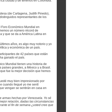
rica ciudad y de tenerlos en Colombia.
desa (de Cartagena, Judith Pinedo),
 distinguidos representantes de los
del Foro Económico Mundial en
 tenemos un número récord de
ia y que se da a América Latina en
 últimos años, es algo muy notorio y yo
lítica y económica de un país.
articipantes de 42 países que están
 ha ganado el país.
ico Mundial tienen una historia de
países grandes, a México y a Brasil.
- que fue la mejor decisión que hemos
quedé muy bien impresionado por
e cuando llegué yo me sentí
que vengan se sentirán en casa en
de armas hechas por Venezuela. Yo sé
jor relación, dadas las circunstancias
ante el fin de semana ¿usted cree que