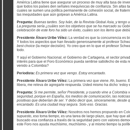
América Latina tiene que asegurar un proceso de muy alta tasa de invers
que todos los países den señales inequívocas de confianza. Sin altas tas
cuales se sumen una política permanente de cohesión social, de fratern
las inequidades que aún golpean a América Latina.
Pregunta:
Buenas tardes. Soy Iván, de la Revista Global Asia, y tengo 
La pregunta sería ¿cuáles son los objetivos que se ha marcado su Gobi
celebración de este foro ha sido un éxito, cuáles son los ítems que debí
Presidente Álvaro Uribe Vélez:
La verdad es que la concurrencia es bie
Y todos los aspectos que han llevado generosamente al profesor Schwab
best choice
(la mejor decisión). Yo creo que en lo que el profesor Schw
todo.
Y aquí el Gobierno Nacional, el Gobierno de Cartagena, el sector priva
interés para que el Foro Económico pueda sentirse satisfecho de esta 
venido a Colombia?
Periodista:
Es primera vez que vengo. Estoy encantado.
Presidente Álvaro Uribe Vélez:
La primera vez que viene. Ah, bueno. 
libera, me releva de agregarle respuesta. Usted mismo ha dicho ‘estoy 
Pregunta:
Si me permite, señor Presidente, y cuando vine a Colombia ve
seguridad, porque en España, los medios de comunicación, las noticias
positivas que deberían de ser. Y debo decir que, sinceramente, desde 
encantado. Es una ciudad muy segura. Solo eso. Gracias.
Presidente Álvaro Uribe Vélez:
Nosotros nos hemos propuesto en Colom
supuesto, eso toma tiempo, es una tarea de largo plazo, que hay que al
buscado esa confianza a través de la seguridad pero con valores democ
este Foro nos ayuda muchísimo, muchísimo-, y al mismo tiempo la polític