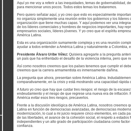
Aquí yo me voy a referir a las inequidades, temas de gobernabilidad, del
para mencionar unos pocos. Todos estos temas los trataremos.
Pero quiero señalar aquí, y yo creo que esto es especialmente importa
no organiza simplemente una reunión entre los gobiernos y los líderes 
organización que tiene muchas capas. Y aquí podemos ver una integrac
de los líderes comerciales y hombres de negocios importantes, hay repr
empresarios sociales, líderes jóvenes. Y yo creo que el espíritu empres
América Latina.
Esta es una organización sumamente compleja y es una reunión comple
ayudar a todos entender a América Latina y naturalmente a Colombia, e
Presidente Álvaro Uribe Vélez:
Quisiera agregarle a la pregunta anteri
un país que ha enfrentado el desafío de la violencia interna, pero que n
Así como nosotros creemos que los países tenemos que cumplir el deber
creemos que la carrera armamentista es inmensamente dañina.
La pregunta que ahora, presentan sobre América Latina. Indudablement
comparativamente, en la crisis y está mostrando una capacidad rápida 
A futuro yo creo que hay que cuidar tres riesgos: el riesgo de la escasez
endeudamiento y el riesgo de que regrese una nueva era de inflación.
América evitar esos tres riesgos, precaverlos.
Frente a la discusión ideológica de América Latina, nosotros creemos 
Latina en función de democracias avanzadas, de democracias modern
modernización, lo cual a mi juicio requiere cinco elementos, en cada país
de las libertades, el avance de la cohesión social, el respeto a estados
independientes y un alto grado de participación ciudadana como factor
confianza.