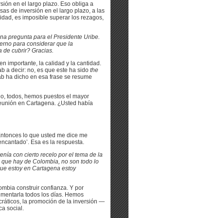
ión en el largo plazo. Eso obliga a
as de inversión en el largo plazo, a las
idad, es imposible superar los rezagos,
una pregunta para el Presidente Uribe.
erno para considerar que la
a de cubrir? Gracias.
n importante, la calidad y la cantidad.
 a decir: no, es que este ha sido
the
ab ha dicho en esa frase se resume
do, todos, hemos puestos el mayor
reunión en Cartagena. ¿Usted había
Entonces lo que usted me dice me
encantado’. Esa es la respuesta.
nía con cierto recelo por el tema de la
 que hay de Colombia, no son todo lo
que estoy en Cartagena estoy
bia construir confianza. Y por
imentarla todos los días. Hemos
ráticos, la promoción de la inversión —
a social.