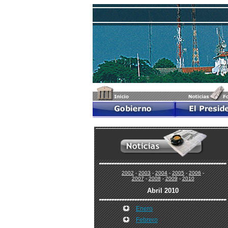
2002
-
2003
-
2004
-
2005
-
2006
-
2007
-
2008
-
2009
-
2010
Abril 2010
Enero
Febrero