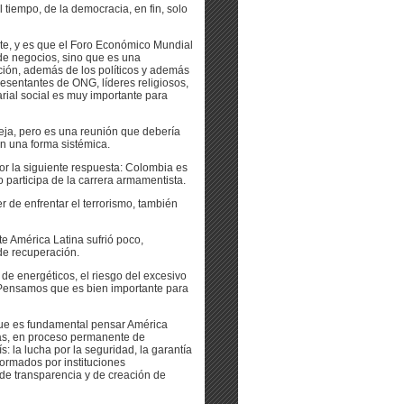
 tiempo, de la democracia, en fin, solo
nte, y es que el Foro Económico Mundial
de negocios, sino que es una
ión, además de los políticos y además
esentantes de ONG, líderes religiosos,
arial social es muy importante para
ja, pero es una reunión que debería
n una forma sistémica.
or la siguiente respuesta: Colombia es
o participa de la carrera armamentista.
 de enfrentar el terrorismo, también
e América Latina sufrió poco,
de recuperación.
 de energéticos, el riesgo del excesivo
 Pensamos que es bien importante para
que es fundamental pensar América
as, en proceso permanente de
: la lucha por la seguridad, la garantía
 formados por instituciones
 de transparencia y de creación de