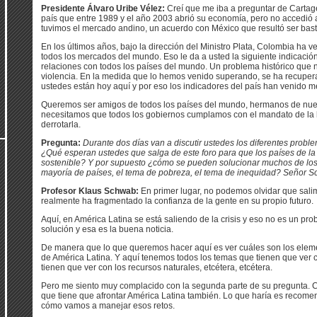
Presidente Álvaro Uribe Vélez:
Creí que me iba a preguntar de Carta
país que entre 1989 y el año 2003 abrió su economía, pero no accedió
tuvimos el mercado andino, un acuerdo con México que resultó ser basta
En los últimos años, bajo la dirección del Ministro Plata, Colombia ha v
todos los mercados del mundo. Eso le da a usted la siguiente indicaci
relaciones con todos los países del mundo. Un problema histórico que 
violencia. En la medida que lo hemos venido superando, se ha recuper
ustedes están hoy aquí y por eso los indicadores del país han venido 
Queremos ser amigos de todos los países del mundo, hermanos de nue
necesitamos que todos los gobiernos cumplamos con el mandato de la h
derrotarla.
Pregunta:
Durante dos días van a discutir ustedes los diferentes prob
¿Qué esperan ustedes que salga de este foro para que los países de la
sostenible? Y por supuesto ¿cómo se pueden solucionar muchos de los
mayoría de países, el tema de pobreza, el tema de inequidad? Señor Sc
Profesor Klaus Schwab:
En primer lugar, no podemos olvidar que salim
realmente ha fragmentado la confianza de la gente en su propio futuro.
Aquí, en América Latina se está saliendo de la crisis y eso no es un pro
solución y esa es la buena noticia.
De manera que lo que queremos hacer aquí es ver cuáles son los elemen
de América Latina. Y aquí tenemos todos los temas que tienen que ver 
tienen que ver con los recursos naturales, etcétera, etcétera.
Pero me siento muy complacido con la segunda parte de su pregunta. C
que tiene que afrontar América Latina también. Lo que haría es recome
cómo vamos a manejar esos retos.