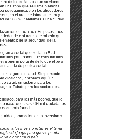
entro de los esfuerzos que se vienen
, en una zona que se llama Mamonal,
rea petroquímica, y en los alrededores
étera, en el área de infraestructura y
dad de 500 mil habitantes a una ciudad
plazamiento hacia acá. En pocos años
rededor de cinturones de miseria que
elementos: de la seguridad, de la
reza.
programa social que se llama Red
familias para poder que esas familias
ra bien importante de lo que el país
 materia de política social.
ía con seguro de salud. Simplemente
ñora Alcaldesa, lanzamos aquí un
de salud: un sistema para los
 paga el Estado para los sectores mas
sidiado, para los más pobres, que lo
otro paso, que esos 464 mil ciudadanos
a economía formal.
guridad, promoción de la inversión y
upan a los inversionistas es el tema
 reglas de juego para que se pueda
ue va a estar en el país?