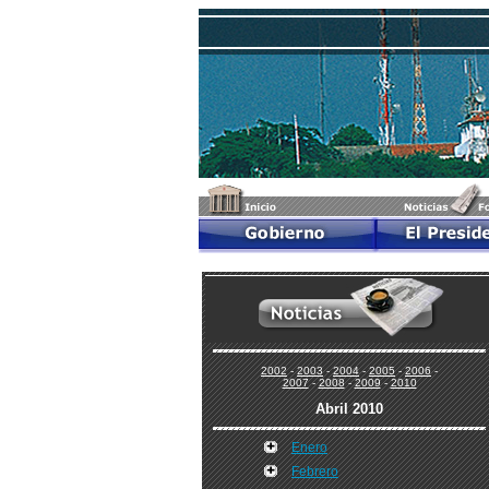
2002
-
2003
-
2004
-
2005
-
2006
-
2007
-
2008
-
2009
-
2010
Abril 2010
Enero
Febrero