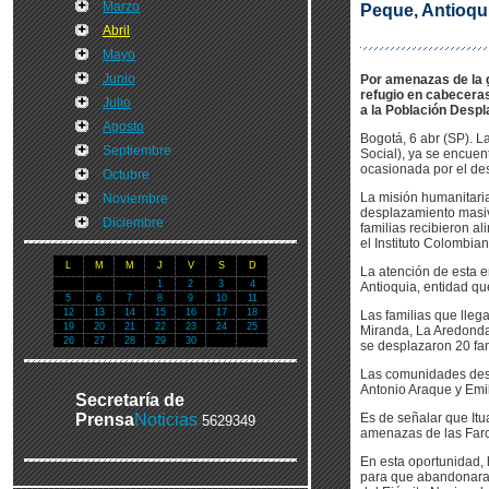
Marzo
Peque, Antioqu
Abril
Mayo
Junio
Por amenazas de la g
refugio en cabeceras
Julio
a la Población Despl
Agosto
Bogotá, 6 abr (SP). L
Septiembre
Social), ya se encue
ocasionada por el de
Octubre
La misión humanitari
Noviembre
desplazamiento masivo
Diciembre
familias recibieron al
el Instituto Colombian
L
M
M
J
V
S
D
La atención de esta 
1
2
3
4
Antioquia, entidad qu
5
6
7
8
9
10
11
12
13
14
15
16
17
18
Las familias que lleg
19
20
21
22
23
24
25
Miranda, La Aredonda 
26
27
28
29
30
se desplazaron 20 fam
Las comunidades desp
Antonio Araque y Emil
Secretaría de
Prensa
Noticias
Es de señalar que Itu
5629349
amenazas de las Farc 
En esta oportunidad,
para que abandonaran 