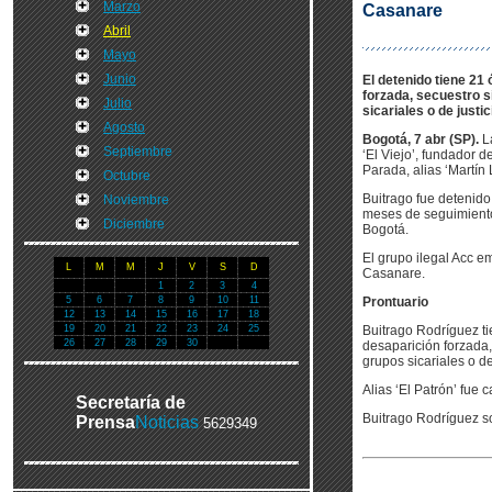
Marzo
Casanare
Abril
Mayo
Junio
El detenido tiene 21 
forzada, secuestro s
Julio
sicariales o de justi
Agosto
Bogotá, 7 abr (SP).
La
Septiembre
‘El Viejo’, fundador
Parada, alias ‘Martín L
Octubre
Buitrago fue detenido
Noviembre
meses de seguimiento 
Diciembre
Bogotá.
El grupo ilegal Acc e
L
M
M
J
V
S
D
Casanare.
1
2
3
4
5
6
7
8
9
10
11
Prontuario
12
13
14
15
16
17
18
19
20
21
22
23
24
25
Buitrago Rodríguez ti
26
27
28
29
30
desaparición forzada,
grupos sicariales o de
Alias ‘El Patrón’ fue 
Secretaría de
Buitrago Rodríguez so
Prensa
Noticias
5629349