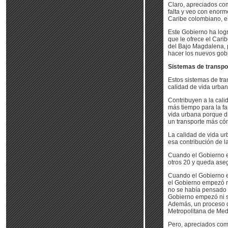
Claro, apreciados com
falta y veo con enorm
Caribe colombiano, es
Este Gobierno ha log
que le ofrece el Cari
del Bajo Magdalena, 
hacer los nuevos gobi
Sistemas de transpor
Estos sistemas de tra
calidad de vida urban
Contribuyen a la cali
más tiempo para la fam
vida urbana porque di
un transporte más có
La calidad de vida ur
esa contribución de la
Cuando el Gobierno e
otros 20 y queda aseg
Cuando el Gobierno e
el Gobierno empezó n
no se había pensado 
Gobierno empezó ni s
Además, un proceso d
Metropolitana de Mede
Pero, apreciados com