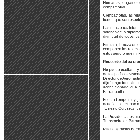
Humanos, tengamos q
compatriotas.
Compatriotas, las rel
tienen que ser respet
Las relaciones intern
salones de la diploma
dignidad de todos los
Firmeza, firmeza en e
componen las relacio
estoy seguro que mi Pa
Recuerdo del ex pre
No puedo ocultar —y g
de los políticos visio
Director de Aeronáut
dijo ´tengo todos los 
acondicionado, que lo
Barranquilla´.
Fue un tiempo muy gra
acudí a esta ciudad a
´Ernesto Cortissoz´ de
La Providencia es muy 
Transmetro de Barran
Muchas gracias Barra