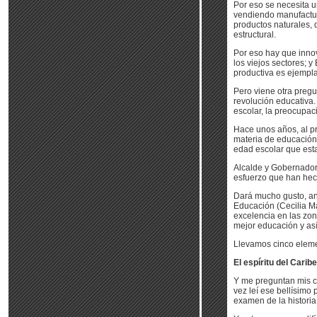
Por eso se necesita 
vendiendo manufactur
productos naturales, 
estructural.
Por eso hay que inno
los viejos sectores; 
productiva es ejempl
Pero viene otra preg
revolución educativa.
escolar, la preocupaci
Hace unos años, al p
materia de educación 
edad escolar que esta
Alcalde y Gobernador,
esfuerzo que han hec
Dará mucho gusto, ant
Educación (Cecilia M
excelencia en las zon
mejor educación y así
Llevamos cinco eleme
El espíritu del Caribe
Y me preguntan mis co
vez leí ese bellísimo
examen de la historia