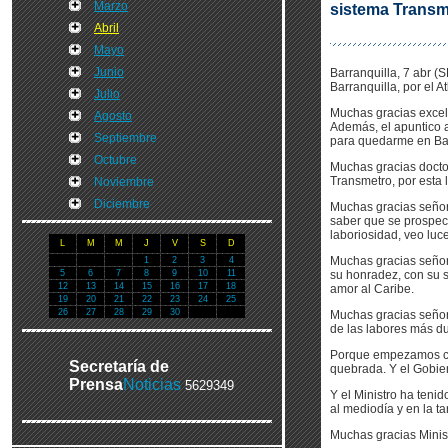
Marzo
sistema Transm
Abril
Mayo
Junio
Barranquilla, 7 abr (
Barranquilla, por el At
Julio
Muchas gracias excel
Agosto
Además, el apuntico a
Septiembre
para quedarme en Bar
Octubre
Muchas gracias doctor
Transmetro, por esta l
Noviembre
Diciembre
Muchas gracias señor 
saber que se prospect
laboriosidad, veo luce
L
M
M
J
V
S
D
Muchas gracias señor
1
2
3
4
5
6
7
8
9
10
11
su honradez, con su s
12
13
14
15
16
17
18
amor al Caribe.
19
20
21
22
23
24
25
26
27
28
29
30
Muchas gracias señor 
de las labores más du
Porque empezamos con
Secretaría de
quebrada. Y el Gobier
Prensa
Noticias
5629349
Y el Ministro ha teni
al mediodía y en la t
Muchas gracias Minist