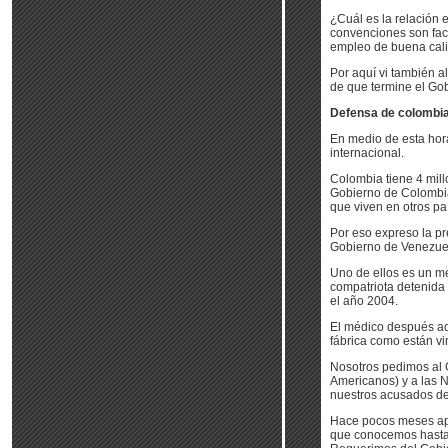
¿Cuál es la relación 
convenciones son fact
empleo de buena cali
Por aquí vi también a
de que termine el Go
Defensa de colombian
En medio de esta hora
internacional.
Colombia tiene 4 mil
Gobierno de Colombia
que viven en otros pa
Por eso expreso la p
Gobierno de Venezue
Uno de ellos es un me
compatriota detenida 
el año 2004.
El médico después ad
fábrica como están vi
Nosotros pedimos al 
Americanos) y a las 
nuestros acusados de
Hace pocos meses apa
que conocemos hasta 