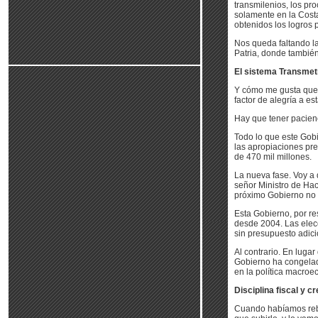
transmilenios, los pr
solamente en la Costa
obtenidos los logros
Nos queda faltando la
Patria, donde tambié
El sistema Transmet
Y cómo me gusta que 
factor de alegría a es
Hay que tener pacienc
Todo lo que este Gobi
las apropiaciones pr
de 470 mil millones.
La nueva fase. Voy a 
señor Ministro de Hac
próximo Gobierno no e
Esta Gobierno, por re
desde 2004. Las elec
sin presupuesto adici
Al contrario. En luga
Gobierno ha congelado
en la política macroe
Disciplina fiscal y cr
Cuando habíamos rebaj