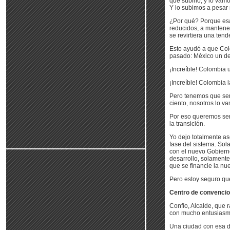
que subirlo, y lo vam
Y lo subimos a pesar 
¿Por qué? Porque esa 
reducidos, a mantene
se revirtiera una tend
Esto ayudó a que Colo
pasado: México un dec
¡Increíble! Colombia u
¡Increíble! Colombia 
Pero tenemos que ser
ciento, nosotros lo v
Por eso queremos ser
la transición.
Yo dejo totalmente as
fase del sistema. So
con el nuevo Gobierno
desarrollo, solamente
que se financie la nu
Pero estoy seguro que
Centro de convencio
Confío, Alcalde, que
con mucho entusiasmo
Una ciudad con esa d