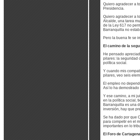
Quiero agradecer a t
Presidencia.
Quiero agradecer a lo
Alcalde, una tarea mu
de la Ley 617 no perm
Barranquilla no esta
Pero la buena fe se 
El camino de la segur
He pensado apreciados
pilares: la seguridad
política social.
Y cuando mis compatr
pilares, veo seis ele
El empleo no depende
Así lo ha demostrado l
Y ese camino, a mi ju
en la política social,
Barranquilla es una d
inversión, hay que pr
Se ha dado por que C
para competir en el 
importantes en lo trib
El Foro de Cartagen