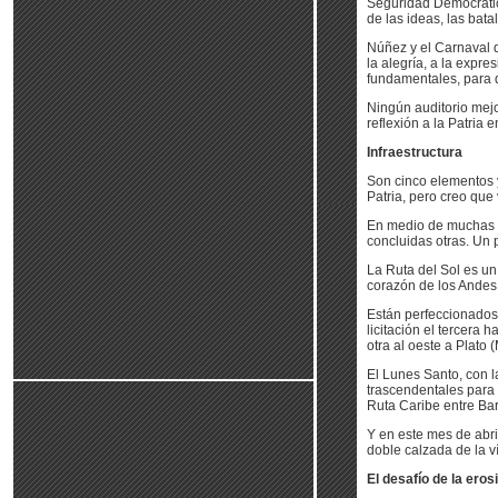
Seguridad Democrática
de las ideas, las bat
Núñez y el Carnaval de
la alegría, a la expr
fundamentales, para q
Ningún auditorio mejo
reflexión a la Patria e
Infraestructura
Son cinco elementos y
Patria, pero creo qu
En medio de muchas di
concluidas otras. Un 
La Ruta del Sol es un
corazón de los Andes
Están perfeccionados 
licitación el tercera
otra al oeste a Plato
El Lunes Santo, con l
trascendentales para
Ruta Caribe entre Bar
Y en este mes de abri
doble calzada de la ví
El desafío de la eros