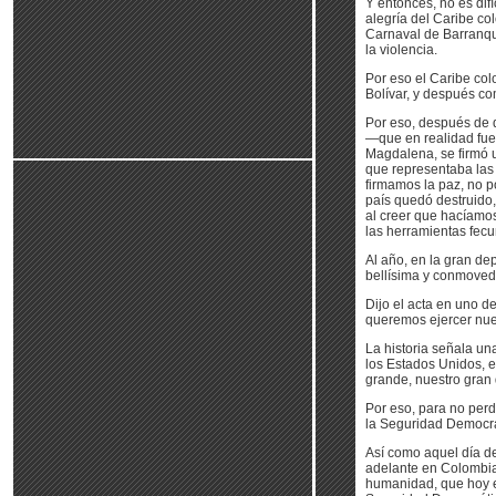
Y entonces, no es difíc
alegría del Caribe col
Carnaval de Barranquil
la violencia.
Por eso el Caribe co
Bolívar, y después co
Por eso, después de q
—que en realidad fue 
Magdalena, se firmó u
que representaba las 
firmamos la paz, no p
país quedó destruido
al creer que hacíamos
las herramientas fecu
Al año, en la gran de
bellísima y conmovedor
Dijo el acta en uno 
queremos ejercer nue
La historia señala una
los Estados Unidos, 
grande, nuestro gran 
Por eso, para no perd
la Seguridad Democrát
Así como aquel día de
adelante en Colombia 
humanidad, que hoy es