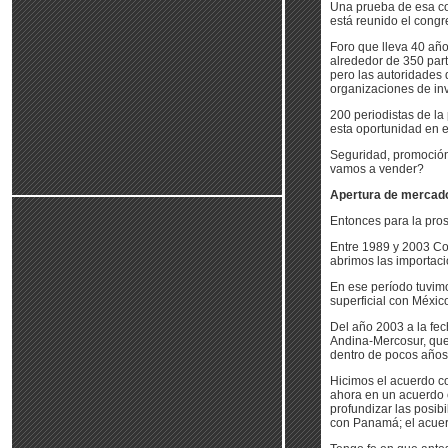
Una prueba de esa co
está reunido el cong
Foro que lleva 40 añ
alrededor de 350 part
pero las autoridades 
organizaciones de inv
200 periodistas de la
esta oportunidad en e
Seguridad, promoción 
vamos a vender?
Apertura de mercad
Entonces para la pro
Entre 1989 y 2003 Co
abrimos las importac
En ese período tuvim
superficial con Méxic
Del año 2003 a la fe
Andina-Mercosur, que 
dentro de pocos años 
Hicimos el acuerdo co
ahora en un acuerdo 
profundizar las posib
con Panamá; el acue