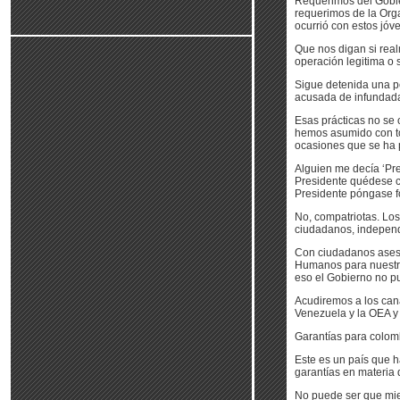
Requerimos del Gobie
requerimos de la Org
ocurrió con estos jóv
Que nos digan si real
operación legitima o 
Sigue detenida una p
acusada de infundad
Esas prácticas no se
hemos asumido con to
ocasiones que se ha p
Alguien me decía ‘Pre
Presidente quédese ca
Presidente póngase fo
No, compatriotas. Los
ciudadanos, independ
Con ciudadanos asesi
Humanos para nuestro
eso el Gobierno no pu
Acudiremos a los cana
Venezuela y la OEA y
Garantías para colom
Este es un país que 
garantías en materia
No puede ser que mie