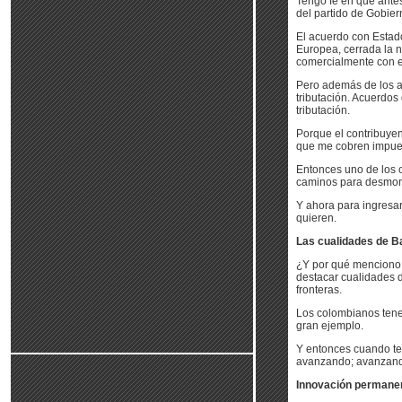
Tengo fe en que ante
del partido de Gobier
El acuerdo con Estad
Europea, cerrada la n
comercialmente con e
Pero además de los a
tributación. Acuerdo
tributación.
Porque el contribuyen
que me cobren impues
Entonces uno de los o
caminos para desmon
Y ahora para ingresa
quieren.
Las cualidades de Ba
¿Y por qué menciono 
destacar cualidades d
fronteras.
Los colombianos tenem
gran ejemplo.
Y entonces cuando te
avanzando; avanzand
Innovación permane