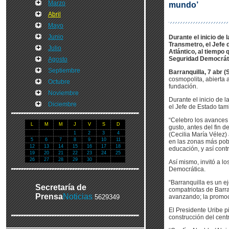
Marzo
mundo’
Abril
Mayo
Junio
Durante el inicio de
Transmetro, el Jefe 
Julio
Atlántico, al tiempo 
Seguridad Democrát
Agosto
Septiembre
Barranquilla, 7 abr (
cosmopolita, abierta 
Octubre
fundación.
Noviembre
Durante el inicio de 
Diciembre
el Jefe de Estado tam
“Celebro los avances 
L
M
M
J
V
S
D
gusto, antes del fin 
1
2
3
4
(Cecilia María Vélez
5
6
7
8
9
10
11
en las zonas más pobr
12
13
14
15
16
17
18
educación, y así contr
19
20
21
22
23
24
25
26
27
28
29
30
Así mismo, invitó a lo
Democrática.
“Barranquilla es un e
Secretaría de
compatriotas de Barr
Prensa
Noticias
5629349
avanzando; la promoc
El Presidente Uribe p
construcción del cent