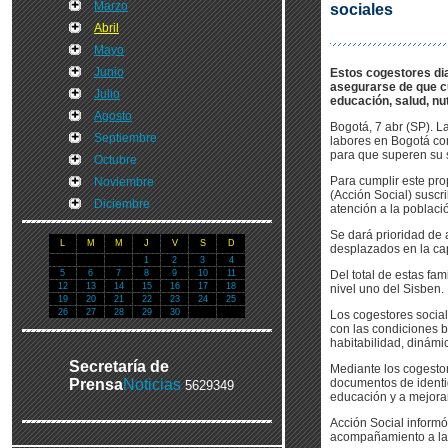
Marzo
sociales
Abril
Mayo
Junio
Estos cogestores diag
asegurarse de que cu
Julio
educación, salud, nut
Agosto
Bogotá, 7 abr (SP). L
Septiembre
labores en Bogotá co
para que superen su 
Octubre
Para cumplir este pro
Noviembre
(Acción Social) suscri
Diciembre
atención a la poblaci
Se dará prioridad de 
L
M
M
J
V
S
D
desplazados en la cap
1
2
3
4
5
6
7
8
9
10
11
Del total de estas fam
12
13
14
15
16
17
18
nivel uno del Sisben.
19
20
21
22
23
24
25
26
27
28
29
30
Los cogestores social
con las condiciones bá
habitabilidad, dinámic
Secretaría de
Mediante los cogestor
Prensa
Noticias
documentos de identid
5629349
educación y a mejoram
Acción Social informó
acompañamiento a las