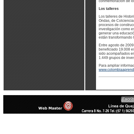
conmemoración de lo
Los talleres
Los talleres de Histo
Ondas, de Colciencia
procesos de construc
investigación como es
generar una educación
están transformando 
Entre agosto de 2009 
beneficiado 19.008 es
sido acompañados en e
1.449 grupos de inves
Para ampliar informac
www.colombiaaprende.