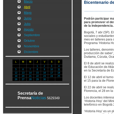
Marzo
Bicentenario d
Abril
Mayo
Junio
Podrán participar ma
para promover el de
Julio
de la Independencia.
Agosto
Bogotá, 7 abr (SP). E
Septiembre
sociales y estudiante
mes en talleres para 
Octubre
Programa ‘Historia Ho
Noviembre
Los talleres, denomin
Diciembre
producción de saber’,
Duitama, Cúcuta, Oca
L
M
M
J
V
S
D
El 8 de abril se reali
1
2
3
4
de Educación de Atlán
5
6
7
8
9
10
11
en la Secretaría de E
12
13
14
15
16
17
18
19
20
21
22
23
24
25
El 12 de abril el turn
26
27
28
29
30
el 15 para la de Flore
El 22 de abril se real
Florencia, el 28 en l
Secretaría de
Prensa
Noticias
Los docentes interes
5629349
‘Historia Hoy’ del Mi
telefónico en Bogotá
‘Historia Hoy’ es un 