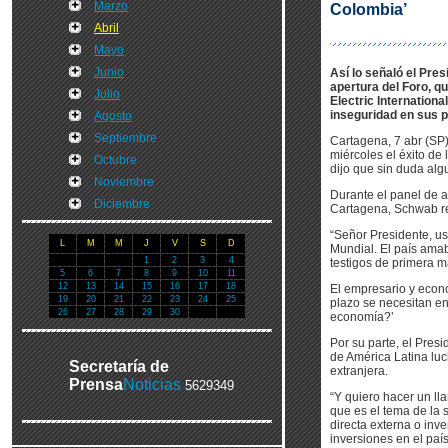
Marzo
Colombia’
Abril
Mayo
Junio
Así lo señaló el Pre
apertura del Foro, q
Julio
Electric Internationa
inseguridad en sus p
Agosto
Septiembre
Cartagena, 7 abr (SP
miércoles el éxito de
Octubre
dijo que sin duda al
Noviembre
Durante el panel de 
Diciembre
Cartagena, Schwab re
“Señor Presidente, u
L
M
M
J
V
S
D
Mundial. El país ama
1
2
3
4
testigos de primera m
5
6
7
8
9
10
11
12
13
14
15
16
17
18
El empresario y econo
19
20
21
22
23
24
25
plazo se necesitan en
26
27
28
29
30
economía?’
Por su parte, el Presi
de América Latina luc
Secretaría de
extranjera.
Prensa
Noticias
5629349
“Y quiero hacer un ll
que es el tema de la 
directa externa o inv
inversiones en el país