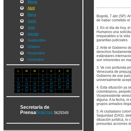
Marzo
Abril
Mayo
Bogotá, 7 abr (SP). 
de haber cometido el 
Junio
Julio
1. En el día de hoy, 
Humanos una solicitu
Agosto
irreparables a la vid
garantías judiciales.
Septiembre
Octubre
2. Ante el Gobierno d
derechos fundamentale
Noviembre
estándares internacio
Diciembre
son inherentes en mat
3. Ve con profunda pr
L
M
M
J
V
S
D
Venezuela de prejuzga
Gobierno de ese país 
1
2
3
4
universalmente acept
5
6
7
8
9
10
11
12
13
14
15
16
17
18
4. Esta situación ya 
19
20
21
22
23
24
25
colombianos, perpetra
26
27
28
29
30
Vicepresidente venezo
alguna. A la fecha, n
grupos armados ilega
Secretaría de
5. Al ciudadano colom
Prensa
Noticias
5629349
Seguridad (DAS), det
situación jurídica, lo
presuntas acciones de