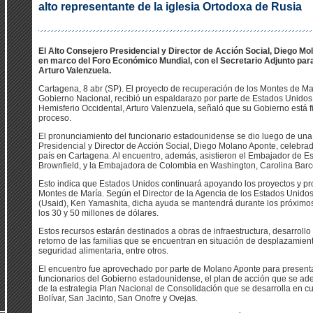
alto representante de la iglesia Ortodoxa de Rusia
El Alto Consejero Presidencial y Director de Acción Social, Diego Mo
en marco del Foro Económico Mundial, con el Secretario Adjunto par
Arturo Valenzuela.
Cartagena, 8 abr (SP). El proyecto de recuperación de los Montes de Ma
Gobierno Nacional, recibió un espaldarazo por parte de Estados Unidos.
Hemisferio Occidental, Arturo Valenzuela, señaló que su Gobierno está
proceso.
El pronunciamiento del funcionario estadounidense se dio luego de una
Presidencial y Director de Acción Social, Diego Molano Aponte, celebr
país en Cartagena. Al encuentro, además, asistieron el Embajador de E
Brownfield, y la Embajadora de Colombia en Washington, Carolina Barc
Esto indica que Estados Unidos continuará apoyando los proyectos y pr
Montes de María. Según el Director de la Agencia de los Estados Unidos 
(Usaid), Ken Yamashita, dicha ayuda se mantendrá durante los próximos 
los 30 y 50 millones de dólares.
Estos recursos estarán destinados a obras de infraestructura, desarroll
retorno de las familias que se encuentran en situación de desplazamient
seguridad alimentaria, entre otros.
El encuentro fue aprovechado por parte de Molano Aponte para present
funcionarios del Gobierno estadounidense, el plan de acción que se ade
de la estrategia Plan Nacional de Consolidación que se desarrolla en c
Bolívar, San Jacinto, San Onofre y Ovejas.