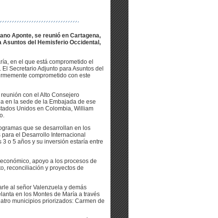
lano Aponte, se reunió en Cartagena,
a Asuntos del Hemisferio Occidental,
ría, en el que está comprometido el
 El Secretario Adjunto para Asuntos del
 firmemente comprometido con este
 reunión con el Alto Consejero
ada en la sede de la Embajada de ese
stados Unidos en Colombia, William
o.
ogramas que se desarrollan en los
para el Desarrollo Internacional
3 o 5 años y su inversión estaría entre
o económico, apoyo a los procesos de
o, reconciliación y proyectos de
arle al señor Valenzuela y demás
lanta en los Montes de María a través
uatro municipios priorizados: Carmen de