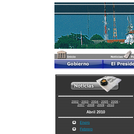
2002
-
2003
-
2004
-
2005
-
2006
-
2007
-
2008
-
2009
-
2010
Abril 2010
Enero
Febrero