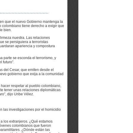
es en que el nuevo Gobierno mantenga la
blo colombiano tiene derecho a exigir que
de bien.
irmeza nuestra. Las relaciones
e se persiguiera a terroristas
guardaran apariencia y compostura
a parte se esconda el terrorismo, y
 futuro”.
as del Cesar, que emiten desde el
nuevo gobierno que exija a la comunidad
 hacer respetar al pueblo colombiano,
nte tener unas relaciones diplomáticas
ro”, dijo Uribe Vélez.
n las investigaciones por el homicidio
 a los extranjeros. ¿Qué estamos
jóvenes colombianos que fueron
aramilitares. ¿Dónde están las