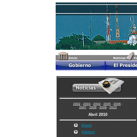
2002
-
2003
-
2004
-
2005
-
2006
-
2007
-
2008
-
2009
-
2010
Abril 2010
Enero
Febrero