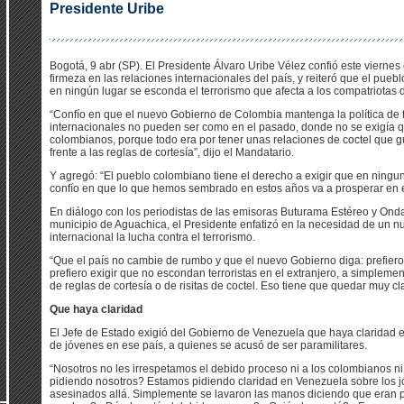
Presidente Uribe
Bogotá, 9 abr (SP). El Presidente Álvaro Uribe Vélez confió este viern
firmeza en las relaciones internacionales del país, y reiteró que el pue
en ningún lugar se esconda el terrorismo que afecta a los compatriotas 
“Confío en que el nuevo Gobierno de Colombia mantenga la política de f
internacionales no pueden ser como en el pasado, donde no se exigía qu
colombianos, porque todo era por tener unas relaciones de coctel que 
frente a las reglas de cortesía”, dijo el Mandatario.
Y agregó: “El pueblo colombiano tiene el derecho a exigir que en ningun
confío en que lo que hemos sembrado en estos años va a prosperar en el
En diálogo con los periodistas de las emisoras Buturama Estéreo y Ond
municipio de Aguachica, el Presidente enfatizó en la necesidad de un 
internacional la lucha contra el terrorismo.
“Que el país no cambie de rumbo y que el nuevo Gobierno diga: prefiero
prefiero exigir que no escondan terroristas en el extranjero, a simpleme
de reglas de cortesía o de risitas de coctel. Eso tiene que quedar muy cla
Que haya claridad
El Jefe de Estado exigió del Gobierno de Venezuela que haya claridad e
de jóvenes en ese país, a quienes se acusó de ser paramilitares.
“Nosotros no les irrespetamos el debido proceso ni a los colombianos ni
pidiendo nosotros? Estamos pidiendo claridad en Venezuela sobre los 
asesinados allá. Simplemente se lavaron las manos diciendo que eran p