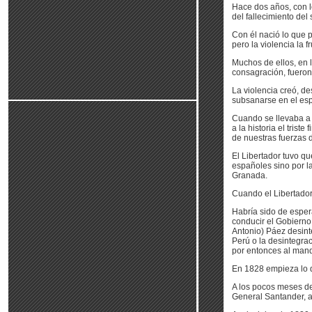
Hace dos años, con l
del fallecimiento del
Con él nació lo que 
pero la violencia la fr
Muchos de ellos, en 
consagración, fueron
La violencia creó, d
subsanarse en el espí
Cuando se llevaba a l
a la historia el trist
de nuestras fuerzas d
El Libertador tuvo q
españoles sino por la
Granada.
Cuando el Libertador
Habría sido de esper
conducir el Gobierno,
Antonio) Páez desinte
Perú o la desintegra
por entonces al man
En 1828 empieza lo qu
A los pocos meses del
General Santander, a