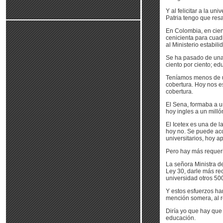
Y al felicitar a la u
Patria tengo que resa
En Colombia, en cien
cenicienta para cuad
al Ministerio estabil
Se ha pasado de una 
ciento por ciento; ed
Teníamos menos de un
cobertura. Hoy nos e
cobertura.
El Sena, formaba a u
hoy ingles a un milló
El Icetex es una de l
hoy no. Se puede acc
universitarios, hoy a
Pero hay más requer
La señora Ministra d
Ley 30, darle más rec
universidad otros 50
Y estos esfuerzos ha
mención somera, al re
Diría yo que hay que 
educación.