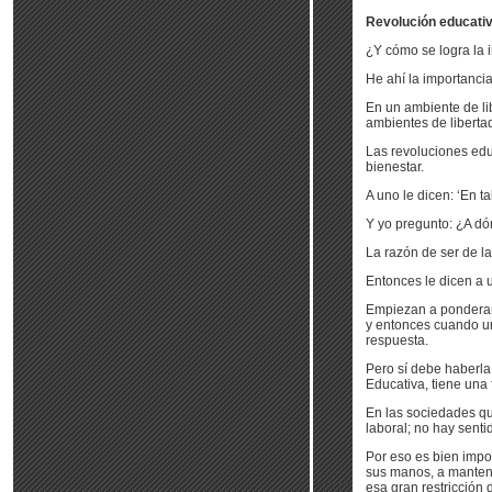
Revolución educati
¿Y cómo se logra la
He ahí la importancia
En un ambiente de li
ambientes de liberta
Las revoluciones educ
bienestar.
A uno le dicen: ‘En t
Y yo pregunto: ¿A dó
La razón de ser de la
Entonces le dicen a u
Empiezan a ponderar 
y entonces cuando un
respuesta.
Pero sí debe haberla
Educativa, tiene una 
En las sociedades qu
laboral; no hay senti
Por eso es bien impo
sus manos, a manten
esa gran restricción d