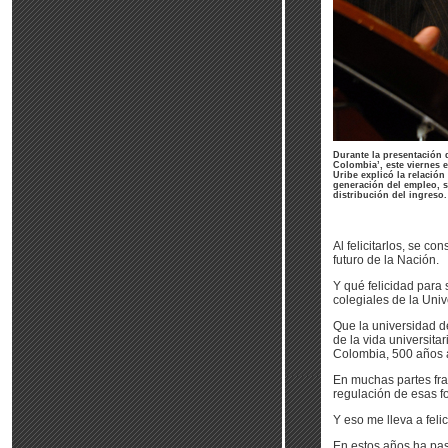
Durante la presentación d
Colombia’, este viernes e
Uribe explicó la relación
generación del empleo, s
distribución del ingreso.
Al felicitarlos, se c
futuro de la Nación.
Y qué felicidad para 
colegiales de la Univ
Que la universidad d
de la vida universita
Colombia, 500 años a
En muchas partes frac
regulación de esas fo
Y eso me lleva a felic
En estos años ha pas