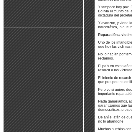
Y tampoco hay paz. D
Bolivia el triunfo de
dictadura del prolet
Y avanzan, y viene la
narcotráfico, lo que 
Reparación a víctima
Uno de los intangibl
que hoy las víctimas 
No lo hacían por tem
reclamos.
El país en estos año
resarcir a las víctim
El intento de resarcir
que prosperen semill
Pero yo sí quiero dec
importante reparación
Nada ganaríamos, apr
garantizamos que la
democráticos, prospe
De ahí el afán de qu
no lo abandone.
Muchos pueblos con 