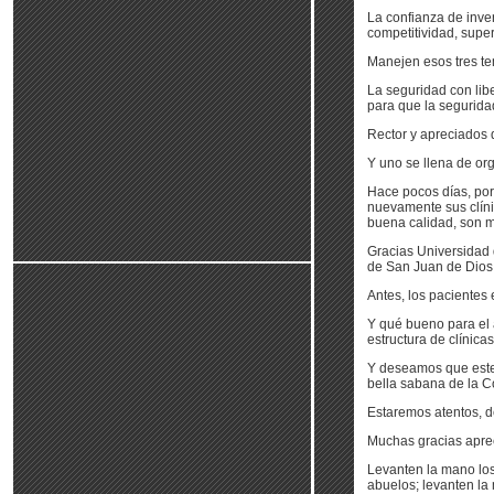
La confianza de inve
competitividad, super
Manejen esos tres te
La seguridad con libe
para que la segurida
Rector y apreciados d
Y uno se llena de org
Hace pocos días, por
nuevamente sus clíni
buena calidad, son m
Gracias Universidad 
de San Juan de Dios
Antes, los pacientes 
Y qué bueno para el 
estructura de clínicas
Y deseamos que este 
bella sabana de la Co
Estaremos atentos, d
Muchas gracias aprec
Levanten la mano lo
abuelos; levanten la