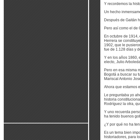
Y recordemos la histo
Un hecho inmensament
Después de Gaitán hu
Pero así como el de G
En octubre de 1914, 
Herrera se constituye
1902, que le pusiero
fue de 1.128 días y 
Y en los años 1860, 
electo, Julio Arboleda
Pero en esa misma mo
Bogotá a buscar su tu
Mariscal Antonio Jos
Ahora que estamos en
Le preguntaba yo ahor
historia constitucio
Rodríguez la otra, q
Y uno recuerda pers
ha tenido buenos gob
¿Y por qué no ha te
Es un tema bien impo
historiadores, para lo