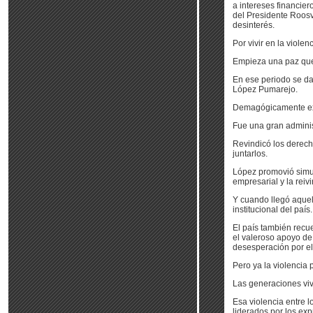
a intereses financier
del Presidente Roosv
desinterés.
Por vivir en la viole
Empieza una paz que
En ese periodo se dan
López Pumarejo.
Demagógicamente exam
Fue una gran adminis
Revindicó los derech
juntarlos.
López promovió simul
empresarial y la reiv
Y cuando llegó aquel 
institucional del país.
El país también recu
el valeroso apoyo de
desesperación por el 
Pero ya la violencia 
Las generaciones viv
Esa violencia entre l
liderados por los ex