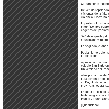
Seguramente muchos
He venido repitiendo
eficientes de la falt
violencia. Oportuno r
El profesor Luis Lóp
magnífico libro sobre
orígenes del poblami
Señala él que la prim
agustiniana y frustr
La segunda, cuando l
Poblamiento violento
propia culpa.
A pesar de que uno d
colegio San Bartolom
Universidad del Rosa
A los pocos días del 
para combatir a los e
en Bogotá de la corri
provincias federalista
En lugar de consolid
tanta sangre, que apl
Murillo y (Juan) Sám
¡Qué tristeza!