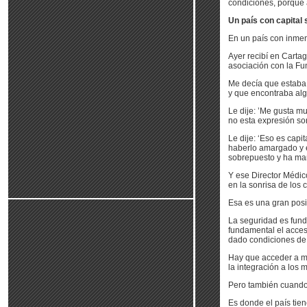
condiciones, porque a
Un país con capital 
En un país con inmens
Ayer recibí en Carta
asociación con la Fu
Me decía que estaba 
y que encontraba alg
Le dije: ’Me gusta m
no esta expresión so
Le dije: ‘Eso es capi
haberlo amargado y e
sobrepuesto y ha man
Y ese Director Médic
en la sonrisa de los
Esa es una gran posi
La seguridad es fund
fundamental el acces
dado condiciones de 
Hay que acceder a me
la integración a los 
Pero también cuando 
Es donde el país tie