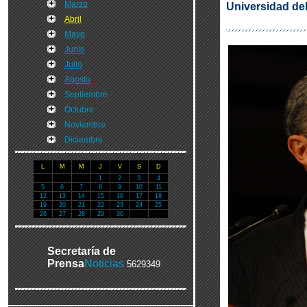
Marzo
Universidad de
Abril
Mayo
Junio
Julio
Agosto
Septiembre
Octubre
Noviembre
Diciembre
L
M
M
J
V
S
D
1
2
3
4
5
6
7
8
9
10
11
12
13
14
15
16
17
18
19
20
21
22
23
24
25
26
27
28
29
30
Secretaría de
Prensa
Noticias
5629349