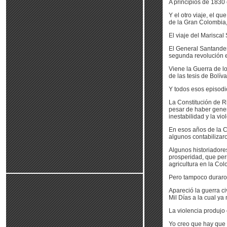
A principios de 1830 e
Y el otro viaje, el q
de la Gran Colombia,
El viaje del Marisca
El General Santander
segunda revolución e
Viene la Guerra de 
de las tesis de Bolíva
Y todos esos episodio
La Constitución de Ri
pesar de haber genera
inestabilidad y la vio
En esos años de la C
algunos contabilizar
Algunos historiador
prosperidad, que perm
agricultura en la Co
Pero tampoco duraro
Apareció la guerra c
Mil Días a la cual ya 
La violencia produjo 
Yo creo que hay que 