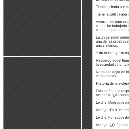
Tiene el ciento por c
Tiene la calificación i
Avanza con muchos pro
cuales ha trabajado 
contribuir para darle
La universidad adem
una de las pruebas i
universitarios.
Y da mucho gusto reg
Recuerdo aquel triun
la sociedad colombi
No puedo dejar de ha
compatriotas.
Historia de la violen
Esta mañana le respo
me decía: ‘¿Recuerda
Le dije: Madrugué muc
Me dijo: ‘Es 9 de abril
Le dije: Por supuesto
Me dijo: ‘¿Qué opina,