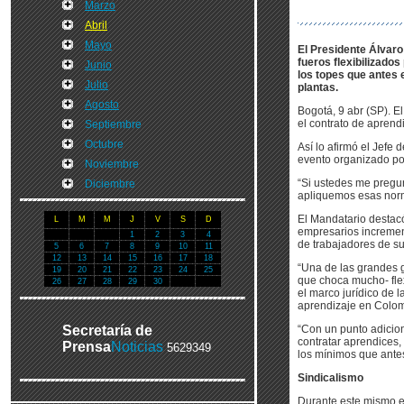
Marzo
Abril
Mayo
El Presidente Álvaro
fueros flexibilizado
Junio
los topes que antes 
Julio
plantas.
Agosto
Bogotá, 9 abr (SP). E
el contrato de aprend
Septiembre
Octubre
Así lo afirmó el Jefe 
evento organizado po
Noviembre
“Si ustedes me pregun
Diciembre
apliquemos esas norm
El Mandatario destacó
L
M
M
J
V
S
D
empresarios increment
1
2
3
4
de trabajadores de s
5
6
7
8
9
10
11
12
13
14
15
16
17
18
“Una de las grandes g
19
20
21
22
23
24
25
que choca mucho- flexi
26
27
28
29
30
el marco jurídico de l
aprendizaje en Colom
Secretaría de
“Con un punto adicio
contratar aprendices,
Prensa
Noticias
5629349
los mínimos que antes 
Sindicalismo
Durante este mismo ev