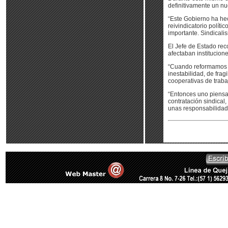
definitivamente un nu
“Este Gobierno ha hec
reivindicatorio políti
importante. Sindicalis
El Jefe de Estado rec
afectaban institucion
“Cuando reformamos m
inestabilidad, de fra
cooperativas de traba
“Entonces uno piensa 
contratación sindical
unas responsabilidades