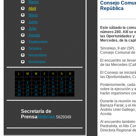
Marzo
Consejo Comunal
República
Abril
Mayo
Junio
Este sábado la comu
Julio
número 280. Allí se
Agosto
las Oportunidades y 
Mercedes, de la capi
Septiembre
Sincelejo, 9 abr (SP)
Octubre
Consejo Comunal de G
Noviembre
El encuentro se lleva
Diciembre
de las Mercedes (Call
El Consejo se iniciar
L
M
M
J
V
S
D
las Oportunidades, Ca
1
2
3
4
5
6
7
8
9
10
11
Posteriormente, cada 
12
13
14
15
16
17
18
sobre la ejecución y 
19
20
21
22
23
24
25
harán organismos como
26
27
28
29
30
Durante la reunión r
Barraza Farak; y el A
Andrés Uriel Gallego;
Secretaría de
Acosta.
Prensa
Noticias
5629349
Al encuentro también 
Piedrahita; el Alto C
Directora Regional de